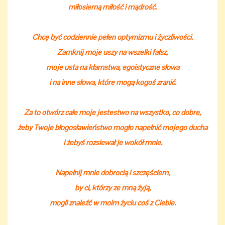
miłosierną miłość i mądrość.
Chcę być codziennie pełen optymizmu i życzliwości.
Zamknij moje uszy na wszelki fałsz,
moje usta na kłamstwa, egoistyczne słowa
i na inne słowa, które mogą kogoś zranić.
Za to otwórz całe moje jestestwo na wszystko, co dobre,
żeby Twoje błogosławieństwo mogło napełnić mojego ducha
i żebyś rozsiewał je wokół mnie.
Napełnij mnie dobrocią i szczęściem,
by ci, którzy ze mną żyją,
mogli znaleźć w moim życiu coś z Ciebie.