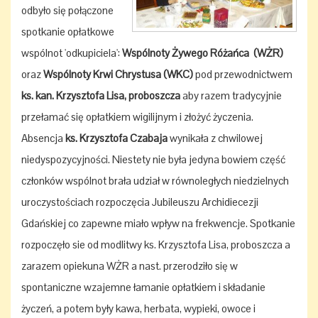
odbyło się połączone
spotkanie opłatkowe
wspólnot 'odkupiciela':
Wspólnoty Żywego Różańca (WŻR)
oraz
Wspólnoty Krwi Chrystusa (WKC)
pod przewodnictwem
ks. kan. Krzysztofa Lisa, proboszcza
aby razem tradycyjnie
przełamać się opłatkiem wigilijnym i złożyć życzenia.
Absencja
ks. Krzysztofa Czabaja
wynikała z chwilowej
niedyspozycyjności. Niestety nie była jedyna bowiem część
członków wspólnot brała udział w równoległych niedzielnych
uroczystościach rozpoczęcia Jubileuszu Archidiecezji
Gdańskiej co zapewne miało wpływ na frekwencje. Spotkanie
rozpoczęło sie od modlitwy ks. Krzysztofa Lisa, proboszcza a
zarazem opiekuna WŻR a nast. przerodziło się w
spontaniczne wzajemne łamanie opłatkiem i składanie
życzeń, a potem były kawa, herbata, wypieki, owoce i