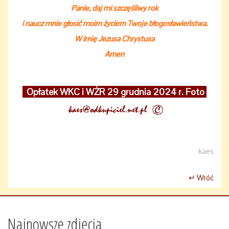
Panie, daj mi szczęśliwy rok
i naucz mnie głosić moim życiem Twoje błogosławieństwa.
W imię Jezusa Chrystusa
Amen
Opłatek WKC i WŻR 29 grudnia 2024 r. Foto
kaes
↵ Wróć
Najnowsze zdjęcia