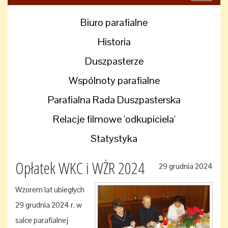
navigati
Biuro parafialne
Historia
Duszpasterze
Wspólnoty parafialne
Parafialna Rada Duszpasterska
Relacje filmowe 'odkupiciela'
Statystyka
Opłatek WKC i WŻR 2024
29 grudnia 2024
Wzorem lat ubiegłych
29 grudnia 2024 r. w
salce parafialnej