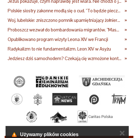
Jezus pokazuje, czym naprawdę jest wiara. Nie chodzi o jej wielkość
»
Polskie siostry zakonne modlą się o cud. "To będzie pieczęć Pana Boga dla naszej wiary"
»
Woj. lubelskie: zniszczono pomnik upamiętniający żołnierzy UPA. Ambasada Ukrainy reaguje
»
Proboszcz wezwał do bombardowania migrantów. "Masowy ogień przeciwko najeźdźcom!"
»
Opublikowano program wizyty Leona XIV we Francji
»
Radykalizm to nie fundamentalizm. Leon XIV w Asyżu
»
Jedziesz dziś samochodem? Czekają cię wzmożone kontrole
»
✕
Używamy plików cookies