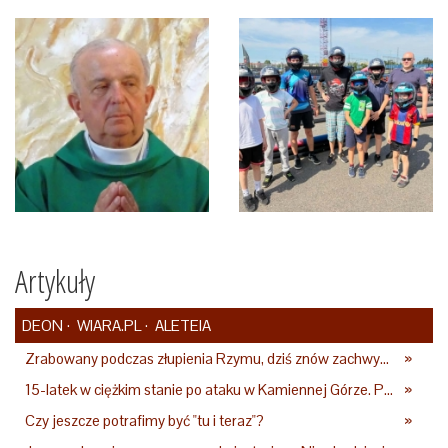
Artykuły
DEON
WIARA.PL
ALETEIA
Zrabowany podczas złupienia Rzymu, dziś znów zachwyca. Wyjątkowy arras w Castel Gandolfo
»
15-latek w ciężkim stanie po ataku w Kamiennej Górze. Policja zatrzymała dwóch nastolatków
»
Czy jeszcze potrafimy być "tu i teraz"?
»