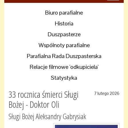
navigati
Biuro parafialne
Historia
Duszpasterze
Wspólnoty parafialne
Parafialna Rada Duszpasterska
Relacje filmowe 'odkupiciela'
Statystyka
33 rocznica śmierci Sługi
7 lutego 2026
Bożej - Doktor Oli
Sługi Bożej Aleksandry Gabrysiak