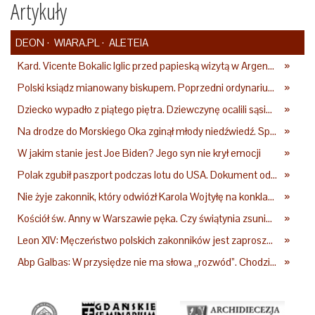
Artykuły
DEON
WIARA.PL
ALETEIA
Kard. Vicente Bokalic Iglic przed papieską wizytą w Argentynie: Nasz pokorny lud kocha papieża
»
Polski ksiądz mianowany biskupem. Poprzedni ordynariusz zrezygnował
»
Dziecko wypadło z piątego piętra. Dziewczynę ocalili sąsiedzi
»
Na drodze do Morskiego Oka zginął młody niedźwiedź. Sprawę bada Policja i TPN
»
W jakim stanie jest Joe Biden? Jego syn nie krył emocji
»
Polak zgubił paszport podczas lotu do USA. Dokument odnalazł się w nietypowym miejscu
»
Nie żyje zakonnik, który odwiózł Karola Wojtyłę na konklawe. Jan Paweł II nazywał go "winowajcą"
»
Kościół św. Anny w Warszawie pęka. Czy świątynia zsunie się ze skarpy?
»
Leon XIV: Męczeństwo polskich zakonników jest zaproszeniem do jedności i misji całego Kościoła
»
Abp Galbas: W przysiędze nie ma słowa „rozwód”. Chodzi o to, że „cię nie opuszczę”
»