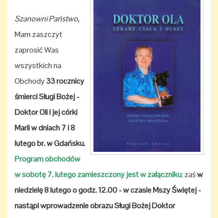
Szanowni Państwo,
Mam zaszczyt
zaprosić Was
wszystkich na
Obchody
33 rocznicy
śmierci Sługi Bożej -
Doktor Oli i jej córki
Marii w dniach 7 i 8
lutego br. w Gdańsku.
Program obchodów
w sobotę 7. lutego
zamieszczony jest w załączniku
;
zaś
w
niedzielę 8 lutego o godz. 12.00 - w czasie Mszy Świętej -
nastąpi wprowadzenie obrazu Sługi Bożej Doktor