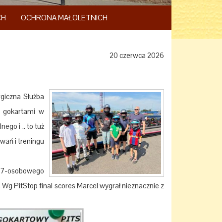
CH
OCHRONA MAŁOLETNICH
20 czerwca 2026
giczna Służba
z gokartami w
ego i .. to tuż
wań i treningu
a 7-osobowego
.
Wg PitStop final scores Marcel wygrał nieznacznie z