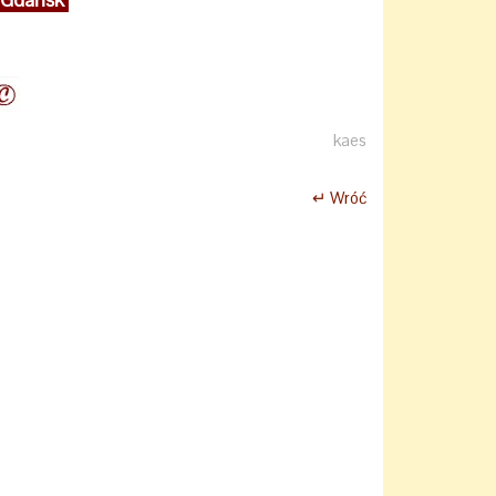
kaes
↵ Wróć