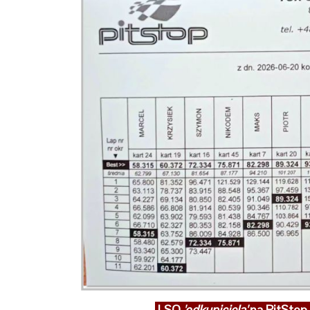
LSO
'odkupiciela'
na PitStop