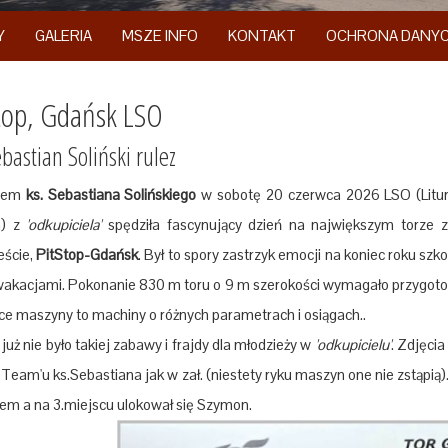
Y
GALERIA
MSZE INFO
KONTAKT
OCHRONA DANY
top, Gdańsk LSO
ebastian Soliński rulez
niem
ks. Sebastiana Solińskiego
w sobotę 20 czerwca 2026 LSO (Litur
) z
'odkupiciela'
spędziła fascynujący dzień na największym torze 
eście,
PitStop-Gdańsk
. Był to spory zastrzyk emocji na koniec roku szkoln
wakacjami. Pokonanie 830 m toru o 9 m szerokości wymagało przygoto
ce maszyny to machiny o różnych parametrach i osiągach..
uż nie było takiej zabawy i frajdy dla młodzieży w
'odkupicielu'
. Zdjęci
eam'u ks.Sebastiana jak w zał. (niestety ryku maszyn one nie zstąpią)
iem a na 3.miejscu ulokował się Szymon.