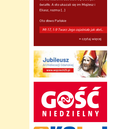
światło. A oto ukazali się im Mojżesz i
Eliasz, rozma […]
Oto słowo Pańskie
Mt 17, 1-9 Twarz Jego zajaśniała jak słońce
» czytaj więcej