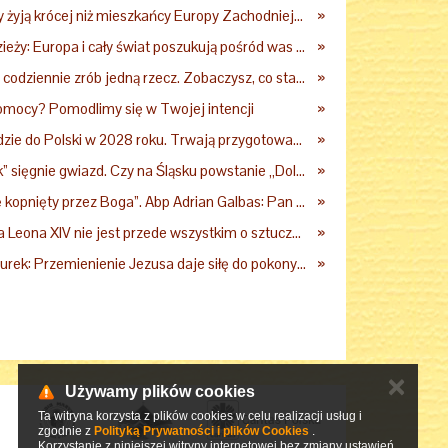
Dlaczego Polacy żyją krócej niż mieszkańcy Europy Zachodniej? Ekspertka wskazuje główne przyczyny
»
Papież do młodzieży: Europa i cały świat poszukują pośród was nowych świętych
»
Kard. Krajewski: codziennie zrób jedną rzecz. Zobaczysz, co stanie się z twoim życiem
»
omocy? Pomodlimy się w Twojej intencji
»
Leon XIV przyjedzie do Polski w 2028 roku. Trwają przygotowania do papieskiej pielgrzymki
»
Kopalnia „Wujek” sięgnie gwiazd. Czy na Śląsku powstanie „Dolina Krzemowa”?
»
Gdy „czujesz się kopnięty przez Boga”. Abp Adrian Galbas: Pan Bóg nie zabierze szpili
»
Filozof: encyklika Leona XIV nie jest przede wszystkim o sztucznej inteligencji
»
Ks. Waldemar Turek: Przemienienie Jezusa daje siłę do pokonywania przeciwności
»
✕
Używamy plików cookies
Ta witryna korzysta z plików cookies w celu realizacji usług i
zgodnie z
Polityką Prywatności i plików Cookies
.
Korzystanie z niniejszej witryny internetowej bez zmiany ustawień