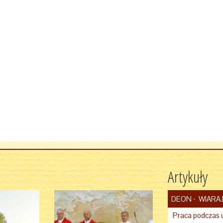
Artykuły
DEON
WIARA.