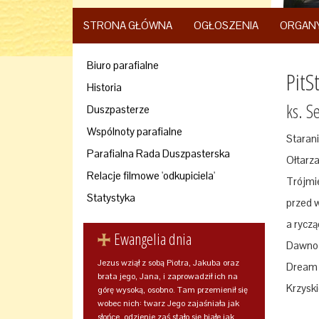
STRONA GŁÓWNA
OGŁOSZENIA
ORGAN
Biuro parafialne
PitS
Historia
ks. S
Duszpasterze
Wspólnoty parafialne
Stara
Parafialna Rada Duszpasterska
Ołtarza
Relacje filmowe 'odkupiciela'
Trójmi
Statystyka
przed 
a ryczą
Ewangelia dnia
Dawno j
Jezus wziął z sobą Piotra, Jakuba oraz
Dream T
brata jego, Jana, i zaprowadził ich na
Krzysk
górę wysoką, osobno. Tam przemienił się
wobec nich: twarz Jego zajaśniała jak
słońce, odzienie zaś stało się białe jak