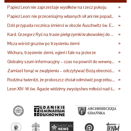
Papież Leon nie zaprzestaje wysiłków na rzecz pokoju
»
Papież Leon: nie przeceniajmy własnych sił ani nie popadajmy w rozpacz
»
Dziś przypada rocznica śmierci w obozie Auschwitz św. Edyty Stein – co o niej mówił Jan Paweł II?
»
Kard. Grzegorz Ryś na trasie pielgrzymki krakowskiej do Częstochowy
»
Msza wśród gruzów po trzęsieniu ziemi
»
Wichura, trzęsienie ziemi, ogień i fale na jeziorze
»
Globalny szum informacyjny – czas na powrót do wewnętrznej prawdy
»
Zamiast tonąć w zwątpieniu – odczytywać Bożą obecność w burzach codziennego życia
»
Rodzina twierdzi, że proboszcz chciał odmówić pogrzebu. Kuria zapowiada wyjaśnienia
»
Leon XIV: W św. Agacie widzimy zwycięstwo miłości nad śmiercią
»