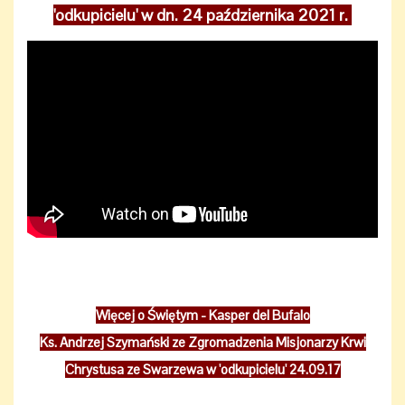
'odkupicielu' w dn. 24 października 2021 r.
Więcej o Świętym - Kasper del Bufalo
Ks. Andrzej Szymański ze Zgromadzenia Misjonarzy Krwi
Chrystusa ze Swarzewa w 'odkupicielu' 24.09.17