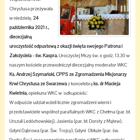
Chrystusa przeżywała
w niedzielę,
24
października 2021 r.,
diecezjalną
uroczystość odpustową z okazji święta swojego Patrona i
Założyciela - św. Kaspra.
Uroczystej Mszy św. o godz. 13.30 w
naszym kościele przewodniczył diecezjalny moderator WKC
Ks. Andrzej Szymański, CPPS ze Zgromadzenia Misjonarzy
Krwi Chrystusa ze Swarzewa
z koncelebrą
ks. dr Macieja
Kwietnia,
opiekuna WKC w
'odkupicielu'.
W odpuście udział wzieli licznie zgromadzeni wierni i
przedstawiciele wspólnot parafialnych WKC z Chełma (par. bł.
Urszuli Ledóchowskiej), Jasienia (par. bł. Doroty z Mątew),
Gdyni Dąbrowa (par. Św. Trojcy), Gdyni Obłuże (par. św.
Ducha Św.) oraz oczywiście parafianie z WKC
'odkupiciela'
.