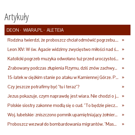
Artykuły
DEON
WIARA.PL
ALETEIA
Rodzina twierdzi, że proboszcz chciał odmówić pogrzebu. Kuria zapowiada wyjaśnienia
»
Leon XIV: W św. Agacie widzimy zwycięstwo miłości nad śmiercią
»
Katolicki pogrzeb muzyka odwołano tuż przed uroczystością. Powodem była przynależność do masonerii
»
Zrabowany podczas złupienia Rzymu, dziś znów zachwyca. Wyjątkowy arras w Castel Gandolfo
»
15-latek w ciężkim stanie po ataku w Kamiennej Górze. Policja zatrzymała dwóch nastolatków
»
Czy jeszcze potrafimy być "tu i teraz"?
»
Jezus pokazuje, czym naprawdę jest wiara. Nie chodzi o jej wielkość
»
Polskie siostry zakonne modlą się o cud. "To będzie pieczęć Pana Boga dla naszej wiary"
»
Woj. lubelskie: zniszczono pomnik upamiętniający żołnierzy UPA. Ambasada Ukrainy reaguje
»
Proboszcz wezwał do bombardowania migrantów. "Masowy ogień przeciwko najeźdźcom!"
»