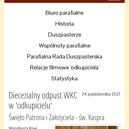
navigati
Biuro parafialne
Historia
Duszpasterze
Wspólnoty parafialne
Parafialna Rada Duszpasterska
Relacje filmowe 'odkupiciela'
Statystyka
Diecezialny odpust WKC
24 października 2021
w 'odkupicielu'
Święto Patrona i Założyciela - św. Kaspra
Wspólnota Krwi