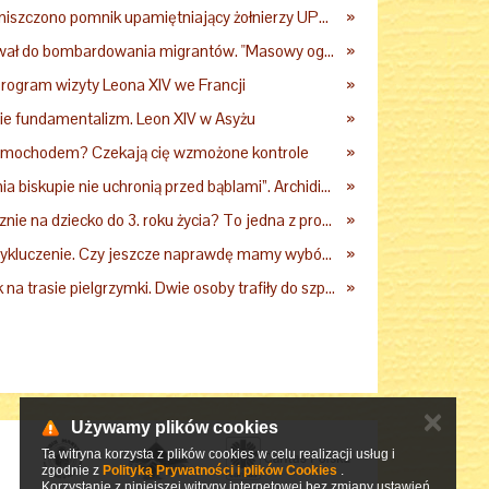
Woj. lubelskie: zniszczono pomnik upamiętniający żołnierzy UPA. Ambasada Ukrainy reaguje
»
Proboszcz wezwał do bombardowania migrantów. "Masowy ogień przeciwko najeźdźcom!"
»
rogram wizyty Leona XIV we Francji
»
ie fundamentalizm. Leon XIV w Asyżu
»
samochodem? Czekają cię wzmożone kontrole
»
„Nawet święcenia biskupie nie uchronią przed bąblami”. Archidiecezja pokazała nagranie z pielgrzymki
»
3600 zł miesięcznie na dziecko do 3. roku życia? To jedna z propozycji programu "Rozwój Plus"
»
Aplikacja albo wykluczenie. Czy jeszcze naprawdę mamy wybór?
»
Groźny wypadek na trasie pielgrzymki. Dwie osoby trafiły do szpitala
»
✕
Używamy plików cookies
Ta witryna korzysta z plików cookies w celu realizacji usług i
zgodnie z
Polityką Prywatności i plików Cookies
.
Korzystanie z niniejszej witryny internetowej bez zmiany ustawień