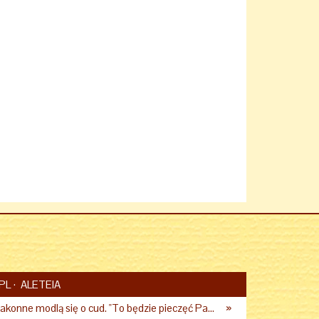
PL
ALETEIA
Polskie siostry zakonne modlą się o cud. "To będzie pieczęć Pana Boga dla naszej wiary"
»