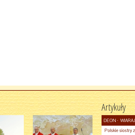
Artykuły
DEON
WIARA.