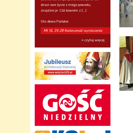
straci swe życie z mego powodu,
znajdzie je. Cóż bowiem z […]
Oto słowo Pańskie
Mt 16, 24-28 Konieczność wyrzeczenia
» czytaj więcej