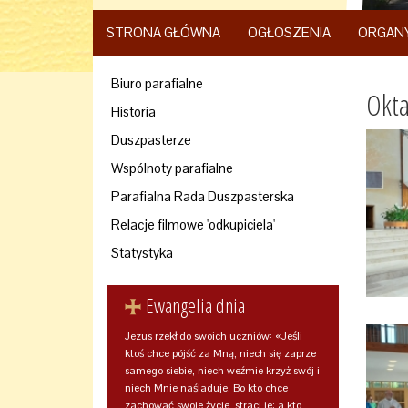
STRONA GŁÓWNA
OGŁOSZENIA
ORGAN
Biuro parafialne
Okta
Historia
Duszpasterze
Wspólnoty parafialne
Parafialna Rada Duszpasterska
Relacje filmowe 'odkupiciela'
Statystyka
Ewangelia dnia
Jezus rzekł do swoich uczniów: «Jeśli
ktoś chce pójść za Mną, niech się zaprze
samego siebie, niech weźmie krzyż swój i
niech Mnie naśladuje. Bo kto chce
zachować swoje życie, straci je; a kto