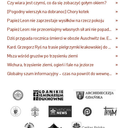
Czy wiara jest czymś, co da się zobaczyć gołym okiem?
»
[Pogodny wierszyk na dobranoc] Chory kotek
»
Papież Leon nie zaprzestaje wysiłków na rzecz pokoju
»
Papież Leon: nie przeceniajmy własnych sił ani nie popadajmy w rozpacz
»
Dziś przypada rocznica śmierci w obozie Auschwitz św. Edyty Stein – co o niej mówił Jan Paweł II?
»
Kard. Grzegorz Ryś na trasie pielgrzymki krakowskiej do Częstochowy
»
Msza wśród gruzów po trzęsieniu ziemi
»
Wichura, trzęsienie ziemi, ogień i fale na jeziorze
»
Globalny szum informacyjny – czas na powrót do wewnętrznej prawdy
»