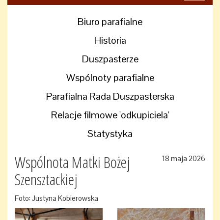
navigati
Biuro parafialne
Historia
Duszpasterze
Wspólnoty parafialne
Parafialna Rada Duszpasterska
Relacje filmowe 'odkupiciela'
Statystyka
Wspólnota Matki Bożej
18 maja 2026
Szensztackiej
Foto: Justyna Kobierowska