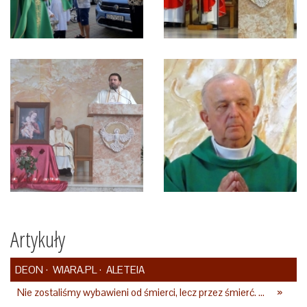
Artykuły
DEON
WIARA.PL
ALETEIA
Nie zostaliśmy wybawieni od śmierci, lecz przez śmierć. To jedna z największych tajemnic chrześcijaństwa
»