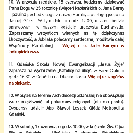
10. W przyszłą niedzielę, 18 czerwca, będziemy dziękować
Panu Bogu w 25 rocznicę święceń kapłańskich o. Jana Berny
– paulina
pochodzącego z naszej Parafii, a posługującego na
Jasnej Górze. W tym dniu, o godz. 12.00, o. Jan będzie
sprawował w naszym kościele uroczystą Eucharystię.
Zapraszamy wszystkich wiernych na tę dziękczynną
Uroczystość, a Jubilata polecamy serdecznej modlitwie całej
Wspólnoty Parafialnej!
Więcej o o. Janie Bernym w
'odkupicielu'>>>
11. Gdańska Szkoła Nowej Ewangelizacji „Jezus Żyje”
zaprasza na wydarzenie „Katolicy na ulicy”,
w Boże Ciało, o
godz. 16.30 w Gdańsku na Długim Targu.
Więcej szczegółów
na plakacie.
12. W piątek na terenie Archidiecezji Gdańskiej nie obowiązuje
wstrzemięźliwość od pokarmów mięsnych (nie ma postu).
Dyspensy udzielił
Abp Sławoj Leszek Głódź Metropolita
Gdański
.
13. W sobotę, 17 czerwca, o godz. 10.00, w kościele Św. Ojca
Pio w Gdańsku - Ujeścisku, 7 alumnów Gdańskiego