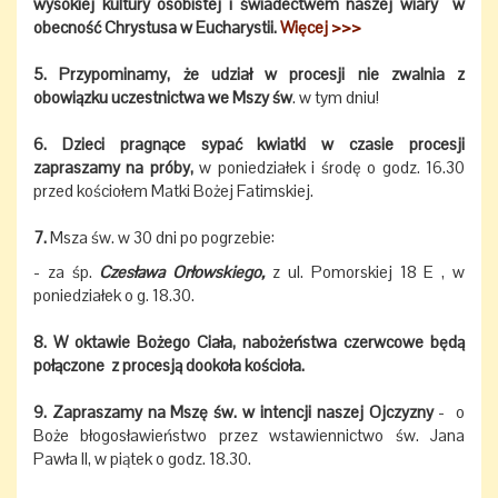
wysokiej kultury osobistej i świadectwem naszej wiary w
obecność Chrystusa w Eucharystii.
Więcej >>>
5. Przypominamy, że udział w procesji nie zwalnia z
obowiązku uczestnictwa we Mszy św
. w tym dniu!
6. Dzieci pragnące sypać kwiatki w czasie procesji
zapraszamy na próby,
w poniedziałek i środę o godz. 16.30
przed kościołem Matki Bożej Fatimskiej.
7.
Msza św. w 30 dni po pogrzebie:
- za śp.
Czesława Orłowskiego,
z ul. Pomorskiej 18 E , w
poniedziałek o g. 18.30.
8. W oktawie Bożego Ciała, nabożeństwa czerwcowe będą
połączone z procesją dookoła kościoła.
9. Zapraszamy na Mszę św. w intencji naszej Ojczyzny
- o
Boże błogosławieństwo przez wstawiennictwo św. Jana
Pawła II, w piątek o godz. 18.30.