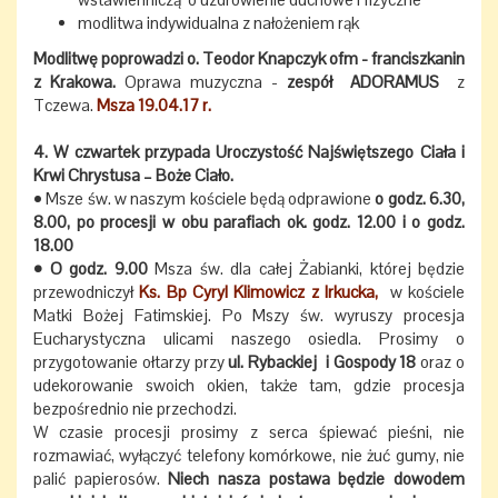
modlitwa indywidualna z nałożeniem rąk
Modlitwę poprowadzi o. Teodor Knapczyk ofm - franciszkanin
z Krakowa.
Oprawa muzyczna -
zespół ADORAMUS
z
Tczewa.
Msza 19.04.17 r.
4. W czwartek przypada Uroczystość Najświętszego Ciała i
Krwi Chrystusa – Boże Ciało.
• Msze św. w naszym kościele będą odprawione
o godz. 6.30,
8.00, po procesji w obu parafiach ok. godz. 12.00 i o godz.
18.00
• O godz. 9.00
Msza św. dla całej Żabianki, której będzie
przewodniczył
Ks. Bp Cyryl Klimowicz z Irkucka,
w kościele
Matki Bożej Fatimskiej. Po Mszy św. wyruszy procesja
Eucharystyczna ulicami naszego osiedla. Prosimy o
przygotowanie ołtarzy przy
ul. Rybackiej i Gospody 18
oraz o
udekorowanie swoich okien, także tam, gdzie procesja
bezpośrednio nie przechodzi.
W czasie procesji prosimy z serca śpiewać pieśni, nie
rozmawiać, wyłączyć telefony komórkowe, nie żuć gumy, nie
palić papierosów.
Niech nasza postawa będzie dowodem