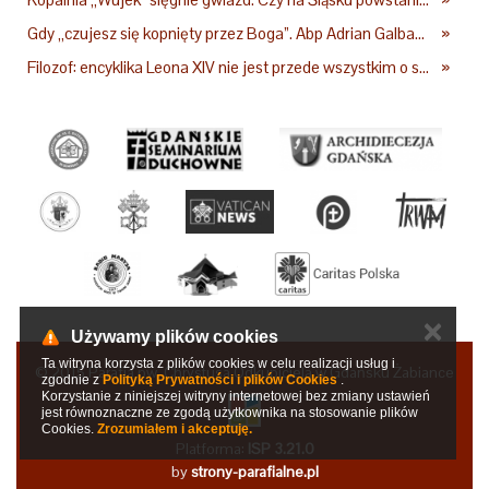
Gdy „czujesz się kopnięty przez Boga”. Abp Adrian Galbas: Pan Bóg nie zabierze szpili
»
Filozof: encyklika Leona XIV nie jest przede wszystkim o sztucznej inteligencji
»
✕
Używamy plików cookies
Ta witryna korzysta z plików cookies w celu realizacji usług i
© 2015 Parafia pw. Chrystusa Odkupiciela w Gdańsku Żabiance
zgodnie z
Polityką Prywatności i plików Cookies
.
Korzystanie z niniejszej witryny internetowej bez zmiany ustawień
jest równoznaczne ze zgodą użytkownika na stosowanie plików
Cookies.
Zrozumiałem i akceptuję.
Platforma:
ISP 3.21.0
by
strony-parafialne.pl