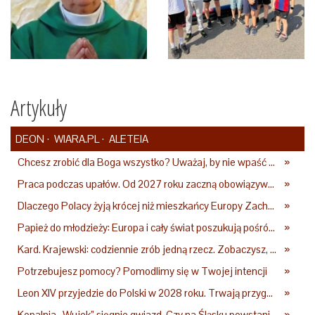
Artykuły
DEON
WIARA.PL
ALETEIA
Chcesz zrobić dla Boga wszystko? Uważaj, by nie wpaść w groźną pułapkę
»
Praca podczas upałów. Od 2027 roku zaczną obowiązywać nowe przepisy
»
Dlaczego Polacy żyją krócej niż mieszkańcy Europy Zachodniej? Ekspertka wskazuje główne przyczyny
»
Papież do młodzieży: Europa i cały świat poszukują pośród was nowych świętych
»
Kard. Krajewski: codziennie zrób jedną rzecz. Zobaczysz, co stanie się z twoim życiem
»
Potrzebujesz pomocy? Pomodlimy się w Twojej intencji
»
Leon XIV przyjedzie do Polski w 2028 roku. Trwają przygotowania do papieskiej pielgrzymki
»
Kopalnia „Wujek” sięgnie gwiazd. Czy na Śląsku powstanie „Dolina Krzemowa”?
»