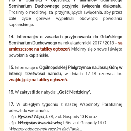
Seminarium Duchownego przyjmie święcenia diakonatu.
Prosimy o modlitwę, za przyjmujących święcenia, aby przez
całe życie gorliwie wypełniali obowiązki powołania
kapłańskiego.
14. Informacje: o zasadach przyjmowania do Gdańskiego
Seminarium Duchownego
na rok akademicki 2017 / 2018 –
są
umieszczone na tablicy ogłoszeń
. Módlmy się o nowe i święte
powołania kapłańskie.
15.
Informacje o
Ogólnopolskiej Pielgrzymce na Jasną Górę w
intencji trzeźwości narodu,
w dniach 17-18 czerwca br.
znajdują się na tablicy ogłoszeń.
16.
W zakrystii do nabycia:
„Gość Niedzielny”.
17.
W ubiegłym tygodniu z naszej Wspólnoty Parafialnej
odeszli do wieczności:
- śp.
Ryszard Wepa ,
l.78, z ul. Gospody 13 B oraz
- śp.
Władysław Iwaszkiewicz,
l. 66, z ul. Gospody 14 G.
Wieczny odpoczynek racz Im dać Panie...