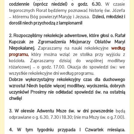
codziennie (oprócz niedziel) o godz. 6.30.
W czasie
tegorocznych Rorat będziemy poznawać historię św. Józefa
– któremu Bóg powierzył Maryję i Jezusa.
Dzieci, młodzież i
dorośli niech przychodzą z lampionami!
2. Rozpoczęliśmy rekolekcje adwentowe, które głosi o. Rafał
Kupczak ze Zgromadzenia Misjonarzy Oblatów Maryi
Niepokalanej.
Zapraszamy na nauki rekolekcyjne
według
programu,
który można wziąć ze stolika przy wyjściu z
kościoła. Zapraszamy dzisiaj do wspólnej modlitwy
różańcowej – o godz. 17.00. Okazja do spowiedzi św.: we
wszystkie rekolekcyjne dni według programu.
Dobrze wykorzystajmy rekolekcyjny czas dla duchowego
wzrostu! Niech będzie więcej modlitwy, wyciszenia, dobrych
uczynków! Prosimy nie odkładać spowiedzi św. na ostatnią
chwilę!
3. W okresie Adwentu Msze św. w dni powszednie
będą
odprawiane o g. 6.30, 7.30 i 18.30; (nie ma Mszy św. o g.7.00).
4. W tym tygodniu przypada I Czwartek miesiąca.