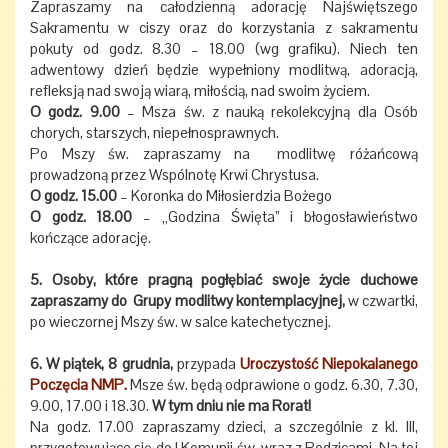
Zapraszamy na całodzienną adorację Najświętszego
Sakramentu w ciszy oraz do korzystania z sakramentu
pokuty od godz. 8.30 – 18.00 (wg grafiku). Niech ten
adwentowy dzień będzie wypełniony modlitwą, adoracją,
refleksją nad swoją wiarą, miłością, nad swoim życiem.
O godz. 9.00
– Msza św. z nauką rekolekcyjną dla Osób
chorych, starszych, niepełnosprawnych.
Po Mszy św. zapraszamy na modlitwę różańcową
prowadzoną przez Wspólnotę Krwi Chrystusa.
O godz. 15.00
– Koronka do Miłosierdzia Bożego
O godz. 18.00
– „Godzina Święta” i błogosławieństwo
kończące adorację.
5. Osoby, które pragną pogłębiać swoje życie duchowe
zapraszamy do Grupy modlitwy kontemplacyjnej,
w czwartki,
po wieczornej Mszy św. w salce katechetycznej.
6. W piątek, 8 grudnia,
przypada
Uroczystość Niepokalanego
Poczęcia NMP.
Msze św. będą odprawione o godz. 6.30, 7.30,
9.00, 17.00 i 18.30.
W tym dniu nie ma Rorat!
Na godz. 17.00 zapraszamy dzieci, a szczególnie z kl. III,
przygotowujące się do I Komunii św. wraz z Rodzicami. Na tej