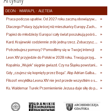
DEON
WIARA.PL
ALETEIA
Praca podczas upałów. Od 2027 roku zaczną obowiązywać nowe przepisy
»
Dlaczego Polacy żyją krócej niż mieszkańcy Europy Zachodniej? Ekspertka wskazuje główne przyczyny
»
Papież do młodzieży: Europa i cały świat poszukują pośród was nowych świętych
»
Kard. Krajewski: codziennie zrób jedną rzecz. Zobaczysz, co stanie się z twoim życiem
»
Potrzebujesz pomocy? Pomodlimy się w Twojej intencji
»
Leon XIV przyjedzie do Polski w 2028 roku. Trwają przygotowania do papieskiej pielgrzymki
»
Kopalnia „Wujek” sięgnie gwiazd. Czy na Śląsku powstanie „Dolina Krzemowa”?
»
Gdy „czujesz się kopnięty przez Boga”. Abp Adrian Galbas: Pan Bóg nie zabierze szpili
»
Filozof: encyklika Leona XIV nie jest przede wszystkim o sztucznej inteligencji
»
Ks. Waldemar Turek: Przemienienie Jezusa daje siłę do pokonywania przeciwności
»