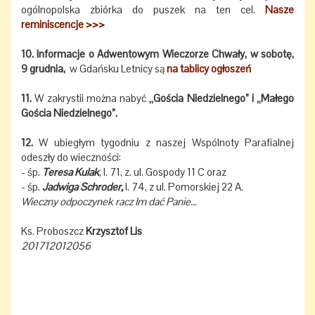
ogólnopolska zbiórka do puszek na ten cel.
Nasze
reminiscencje >>>
10. Informacje o Adwentowym Wieczorze Chwały, w sobotę,
9 grudnia,
w Gdańsku Letnicy są
na tablicy ogłoszeń
11.
W zakrystii można nabyć
„Gościa Niedzielnego” i „Małego
Gościa Niedzielnego”.
12.
W ubiegłym tygodniu z naszej Wspólnoty Parafialnej
odeszły do wieczności:
- śp.
Teresa Kulak
, l. 71, z. ul. Gospody 11 C oraz
- śp.
Jadwiga Schroder,
l. 74, z ul. Pomorskiej 22 A.
Wieczny odpoczynek racz Im dać Panie…
Ks. Proboszcz
Krzysztof Lis
201712012056