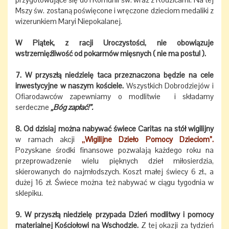
Mszy św. zostaną poświęcone i wręczone dzieciom medaliki z
wizerunkiem Maryi Niepokalanej.
W Piątek, z racji Uroczystości, nie obowiązuje
wstrzemięźliwość od pokarmów mięsnych ( nie ma postu! ).
7. W przyszłą niedzielę taca przeznaczona będzie na cele
inwestycyjne w naszym kościele.
Wszystkich Dobrodziejów i
Ofiarodawców zapewniamy o modlitwie i składamy
serdeczne
„Bóg zapłać!”.
8. Od dzisiaj można nabywać świece Caritas na stół wigilijny
w ramach akcji
„Wigilijne Dzieło Pomocy Dzieciom”.
Pozyskane środki finansowe pozwalają każdego roku na
przeprowadzenie wielu pięknych dzieł miłosierdzia,
skierowanych do najmłodszych. Koszt małej świecy 6 zł., a
dużej 16 zł. Świece można też nabywać w ciągu tygodnia w
sklepiku.
9. W przyszłą niedzielę przypada Dzień modlitwy i pomocy
materialnej Kościołowi na Wschodzie.
Z tej okazji za tydzień