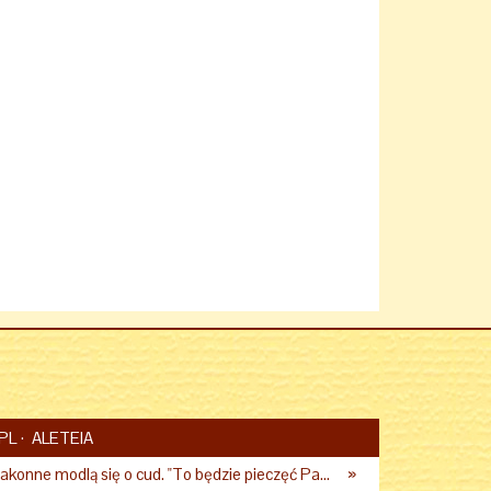
PL
ALETEIA
Polskie siostry zakonne modlą się o cud. "To będzie pieczęć Pana Boga dla naszej wiary"
»