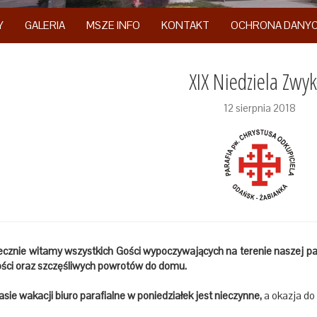
Y
GALERIA
MSZE INFO
KONTAKT
OCHRONA DANY
XIX Niedziela Zwyk
12 sierpnia 2018
decznie witamy wszystkich Gości wypoczywających na terenie naszej p
ości oraz szczęśliwych powrotów do domu.
asie wakacji biuro parafialne w poniedziałek jest nieczynne,
a okazja do 