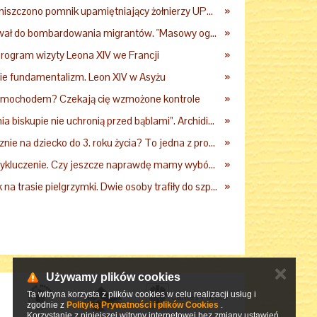
Woj. lubelskie: zniszczono pomnik upamiętniający żołnierzy UPA. Ambasada Ukrainy reaguje
»
Proboszcz wezwał do bombardowania migrantów. "Masowy ogień przeciwko najeźdźcom!"
»
rogram wizyty Leona XIV we Francji
»
ie fundamentalizm. Leon XIV w Asyżu
»
samochodem? Czekają cię wzmożone kontrole
»
„Nawet święcenia biskupie nie uchronią przed bąblami”. Archidiecezja pokazała nagranie z pielgrzymki
»
3600 zł miesięcznie na dziecko do 3. roku życia? To jedna z propozycji programu "Rozwój Plus"
»
Aplikacja albo wykluczenie. Czy jeszcze naprawdę mamy wybór?
»
Groźny wypadek na trasie pielgrzymki. Dwie osoby trafiły do szpitala
»
✕
Używamy plików cookies
Ta witryna korzysta z plików cookies w celu realizacji usług i
zgodnie z
Polityką Prywatności i plików Cookies
.
Korzystanie z niniejszej witryny internetowej bez zmiany ustawień