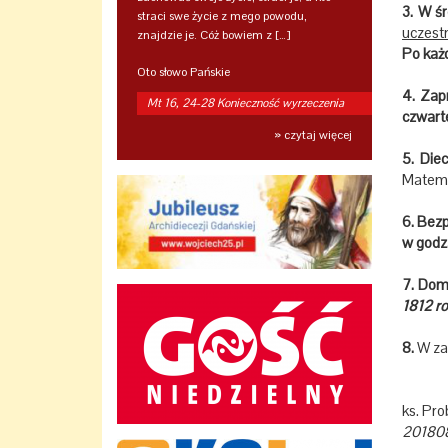
3. W ś
straci swe życie z mego powodu,
uczest
znajdzie je. Cóż bowiem z […]
Po każd
Oto słowo Pańskie
4. Zap
Mt 16, 24-28 Konieczność wyrzeczenia
czwarte
» czytaj więcej
5. Die
Matemb
6. Bez
w godz.
7. Dom
1812 ro
8.
W za
ks. Pr
20180