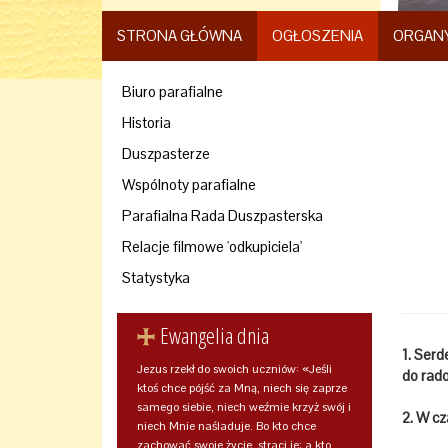
STRONA GŁÓWNA
OGŁOSZENIA
ORGAN
Biuro parafialne
Historia
Duszpasterze
Wspólnoty parafialne
Parafialna Rada Duszpasterska
Relacje filmowe 'odkupiciela'
Statystyka
Ewangelia dnia
1. Ser
Jezus rzekł do swoich uczniów: «Jeśli
do rad
ktoś chce pójść za Mną, niech się zaprze
samego siebie, niech weźmie krzyż swój i
2. W cz
niech Mnie naśladuje. Bo kto chce
zachować swoje życie, straci je; a kto