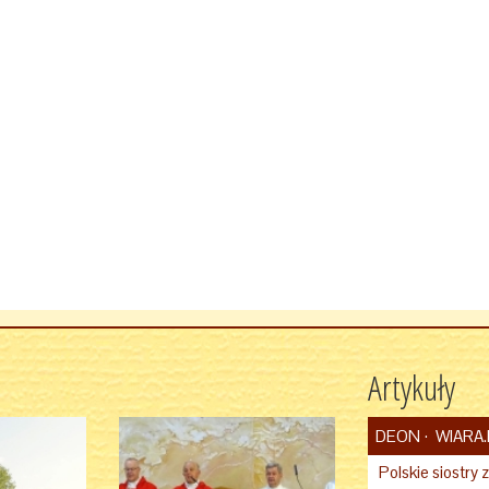
Artykuły
DEON
WIARA.