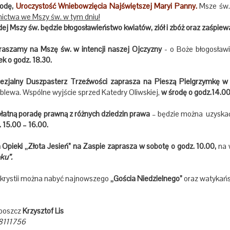
rodę,
Uroczystość Wniebowzięcia Najświętszej Maryi Panny.
Msze św.,
nictwa we Mszy św. w tym dniu!
ej Mszy św. będzie błogosławieństwo kwiatów, ziół i zbóż oraz zaśpie
raszamy na Mszę św. w intencji naszej Ojczyzny
- o Boże błogosławi
k o godz. 18.30.
cezjalny Duszpasterz Trzeźwości zaprasza na Pieszą Pielgrzymkę w 
lewa. Wspólne wyjście sprzed Katedry Oliwskiej,
w środę o godz.14.00
płatną poradę prawną z różnych dziedzin prawa
– będzie można uzyskać
 15.00 – 16.00.
 Opieki „Złota Jesień” na Zaspie zaprasza w sobotę o godz. 10.00,
na 
ku”.
krystii można nabyć najnowszego
„Gościa Niedzielnego”
oraz watykańs
oboszcz
Krzysztof Lis
8111756