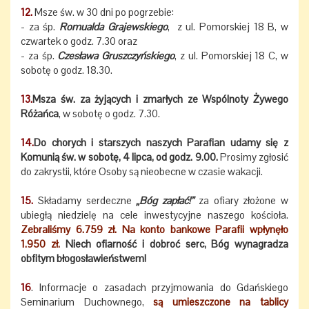
12.
Msze św. w 30 dni po pogrzebie:
- za śp.
Romualda Grajewskiego
, z ul. Pomorskiej 18 B, w
czwartek o godz. 7.30 oraz
- za śp.
Czesława Gruszczyńskiego
, z ul. Pomorskiej 18 C, w
sobotę o godz. 18.30.
13.
Msza św. za żyjących i zmarłych ze Wspólnoty Żywego
Różańca
, w sobotę o godz. 7.30.
14.
Do chorych i starszych naszych Parafian udamy się z
Komunią św. w sobotę, 4 lipca, od godz. 9.00.
Prosimy zgłosić
do zakrystii, które Osoby są nieobecne w czasie wakacji.
15.
Składamy serdeczne
„Bóg zapłać!”
za ofiary złożone w
ubiegłą niedzielę na cele inwestycyjne naszego kościoła.
Zebraliśmy 6.759 zł. Na konto bankowe Parafii wpłynęło
1.950 zł.
Niech ofiarność i dobroć serc, Bóg wynagradza
obfitym błogosławieństwem!
16
. Informacje o zasadach przyjmowania do Gdańskiego
Seminarium Duchownego,
są umieszczone na tablicy