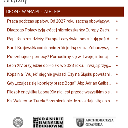
DEON
WIARA.PL
ALETEIA
Praca podczas upałów. Od 2027 roku zaczną obowiązywać nowe przepisy
»
Dlaczego Polacy żyją krócej niż mieszkańcy Europy Zachodniej? Ekspertka wskazuje główne przyczyny
»
Papież do młodzieży: Europa i cały świat poszukują pośród was nowych świętych
»
Kard. Krajewski: codziennie zrób jedną rzecz. Zobaczysz, co stanie się z twoim życiem
»
Potrzebujesz pomocy? Pomodlimy się w Twojej intencji
»
Leon XIV przyjedzie do Polski w 2028 roku. Trwają przygotowania do papieskiej pielgrzymki
»
Kopalnia „Wujek” sięgnie gwiazd. Czy na Śląsku powstanie „Dolina Krzemowa”?
»
Gdy „czujesz się kopnięty przez Boga”. Abp Adrian Galbas: Pan Bóg nie zabierze szpili
»
Filozof: encyklika Leona XIV nie jest przede wszystkim o sztucznej inteligencji
»
Ks. Waldemar Turek: Przemienienie Jezusa daje siłę do pokonywania przeciwności
»