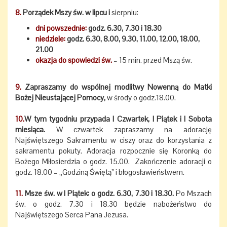
8.
Porządek Mszy św. w lipcu i
sierpniu:
dni powszednie:
godz. 6.30, 7.30 i 18.30
niedziele:
godz. 6.30, 8.00, 9.30, 11.00, 12.00, 18.00,
21.00
okazja do spowiedzi św.
– 15 min. przed Mszą św.
9.
Zapraszamy do wspólnej modlitwy Nowenną do Matki
Bożej Nieustającej Pomocy,
w środy o godz.18.00.
10.
W tym tygodniu przypada I Czwartek, I Piątek i I Sobota
miesiąca.
W czwartek zapraszamy na adorację
Najświętszego Sakramentu w ciszy oraz do korzystania z
sakramentu pokuty. Adoracja rozpocznie się Koronką do
Bożego Miłosierdzia o godz. 15.00. Zakończenie adoracji o
godz. 18.00 – „Godziną Świętą” i błogosławieństwem.
11.
Msze św. w I Piątek: o godz. 6.30, 7.30 i 18.30.
Po Mszach
św. o godz. 7.30 i 18.30 będzie nabożeństwo do
Najświętszego Serca Pana Jezusa.