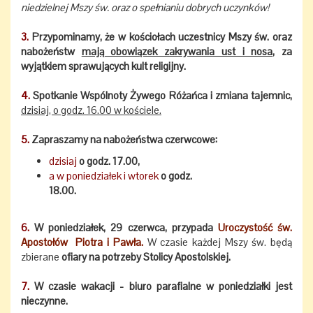
niedzielnej Mszy św. oraz o spełnianiu dobrych uczynków!
3.
Przypominamy, że w kościołach uczestnicy Mszy św. oraz
nabożeństw
mają obowiązek zakrywania ust i nosa
, za
wyjątkiem sprawujących kult religijny.
4.
Spotkanie Wspólnoty Żywego Różańca i zmiana tajemnic,
dzisiaj, o godz. 16.00 w kościele.
5.
Zapraszamy na nabożeństwa czerwcowe:
dzisiaj
o godz. 17.00,
a w poniedziałek i wtorek
o godz.
18.00.
6.
W poniedziałek, 29 czerwca, przypada
Uroczystość św.
Apostołów Piotra i Pawła.
W czasie każdej Mszy św. będą
zbierane
ofiary na potrzeby Stolicy Apostolskiej.
7.
W czasie wakacji - biuro parafialne w poniedziałki jest
nieczynne.