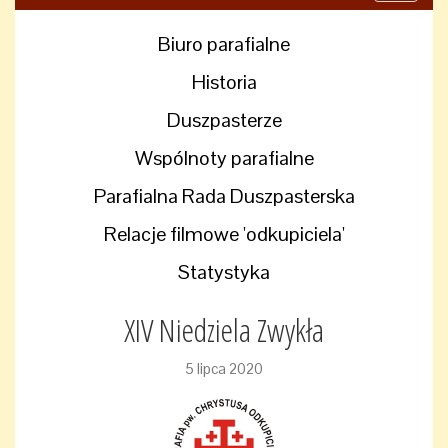
navigati
Biuro parafialne
Historia
Duszpasterze
Wspólnoty parafialne
Parafialna Rada Duszpasterska
Relacje filmowe 'odkupiciela'
Statystyka
XIV Niedziela Zwykła
5 lipca 2020