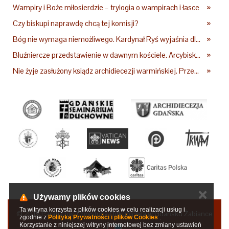
Wampiry i Boże miłosierdzie – trylogia o wampirach i łasce
»
Czy biskupi naprawdę chcą tej komisji?
»
Bóg nie wymaga niemożliwego. Kardynał Ryś wyjaśnia dlaczego
»
Bluźniercze przedstawienie w dawnym kościele. Arcybiskup stanowczo reaguje
»
Nie żyje zasłużony ksiądz archidiecezji warmińskiej. Przez lata wychował pokolenia przyszłych kapłanów
»
✕
Używamy plików cookies
Ta witryna korzysta z plików cookies w celu realizacji usług i
© 2015 Parafia pw. Chrystusa Odkupiciela w Gdańsku Żabiance
zgodnie z
Polityką Prywatności i plików Cookies
.
Korzystanie z niniejszej witryny internetowej bez zmiany ustawień