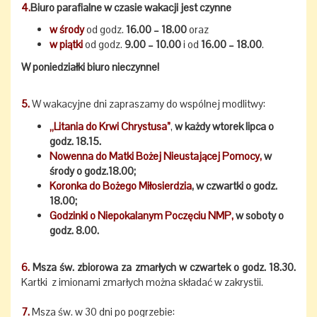
4.
Biuro parafialne w czasie wakacji jest czynne
w środy
od godz.
16.00 – 18.00
oraz
w piątki
od godz.
9.00 – 10.00
i od
16.00 – 18.00
.
W poniedziałki biuro nieczynne!
5.
W wakacyjne dni zapraszamy do wspólnej modlitwy:
„Litania do Krwi Chrystusa”
,
w każdy wtorek lipca o
godz. 18.15.
Nowenna do Matki Bożej Nieustającej Pomocy,
w
środy o godz.18.00;
Koronka do Bożego Miłosierdzia
,
w czwartki o godz.
18.00;
Godzinki o Niepokalanym Poczęciu NMP,
w soboty o
godz. 8.00.
6.
Msza św. zbiorowa za zmarłych w czwartek o godz. 18.30.
Kartki z imionami zmarłych można składać w zakrystii.
7.
Msza św. w 30 dni po pogrzebie: