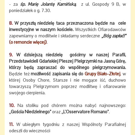
- za
śp. Marię Jolantę Kamińską
, z ul. Gospody 9 B, w
poniedziałek o g. 7.30.
8.
W przyszłą niedzielę taca przeznaczona będzie na cele
inwestycyjne w naszym kościele.
Wszystkich Ofiarodawców
zapewniamy o modlitwie i składamy serdeczne
„Bóg zapłać!”
(o remoncie więcej)
.
9.
W dzisiejszą niedzielę gościmy w naszej Parafii,
Przedstawicieli Gdańskiej Pieszej Pielgrzymki na Jasną Górę,
którzy będą zapraszać do wspólnego pielgrzymowania.
Będzie też
możliwość zapisania się do
Grupy Biało-Złotej
, w
której Osoby Chore, Starsze i nie mogące iść, duchowo
towarzyszą Pielgrzymom poprzez modlitwę i ofiarowanie
swojego cierpienia.
10.
Na stoliku pod chórem można nabyć najnowszego:
„Gościa Niedzielnego”
oraz
„L’Osservatore Romano”
.
11.
W ubiegłym tygodniu z naszej Wspólnoty Parafialnej
odeszli do wieczności: