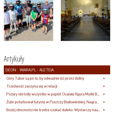
Artykuły
DEON
WIARA.PL
ALETEIA
Góry Tabor są po to, by odważnie iść przez doliny
»
Trzeźwość zaczyna się w relacji
»
Pożary obróciły wszystko w popiół. Ocalała figura Matki Bożej
»
Żubr poturbował turystę w Puszczy Białowieskiej. Nagranie daje do myślenia
»
Bożej obecności nie trzeba szukać daleko. Wystarczy nauczyć się słuchać
»