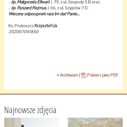
-
śp. Małgorzata Ellwart
, l. 79, z ul. Gospody 5 B oraz
-
śp
.
Ryszard Rejmus
, l. 66, z ul. Szyprów 7 D.
Wieczny odpoczynek racz Im dać Panie…
Ks. Proboszcz
Krzysztof Lis
202007041850
» Archiwum
|
Pobierz jako PDF
Najnowsze zdjęcia