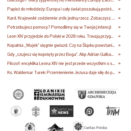
Papież do młodzieży: Europa i cały świat poszukują pośród was nowych świętych
»
Kard. Krajewski: codziennie zrób jedną rzecz. Zobaczysz, co stanie się z twoim życiem
»
Potrzebujesz pomocy? Pomodlimy się w Twojej intencji
»
Leon XIV przyjedzie do Polski w 2028 roku. Trwają przygotowania do papieskiej pielgrzymki
»
Kopalnia „Wujek” sięgnie gwiazd. Czy na Śląsku powstanie „Dolina Krzemowa”?
»
Gdy „czujesz się kopnięty przez Boga”. Abp Adrian Galbas: Pan Bóg nie zabierze szpili
»
Filozof: encyklika Leona XIV nie jest przede wszystkim o sztucznej inteligencji
»
Ks. Waldemar Turek: Przemienienie Jezusa daje siłę do pokonywania przeciwności
»