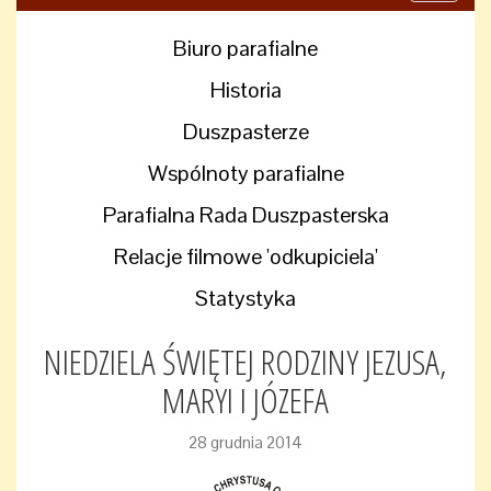
navigati
Biuro parafialne
Historia
Duszpasterze
Wspólnoty parafialne
Parafialna Rada Duszpasterska
Relacje filmowe 'odkupiciela'
Statystyka
NIEDZIELA ŚWIĘTEJ RODZINY JEZUSA,
MARYI I JÓZEFA
28 grudnia 2014