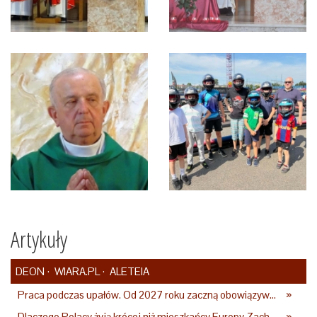
Artykuły
DEON
WIARA.PL
ALETEIA
Praca podczas upałów. Od 2027 roku zaczną obowiązywać nowe przepisy
»
Dlaczego Polacy żyją krócej niż mieszkańcy Europy Zachodniej? Ekspertka wskazuje główne przyczyny
»