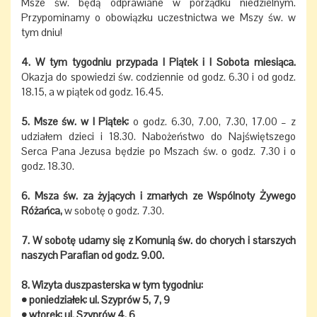
Msze św. będą odprawiane w porządku niedzielnym.
Przypominamy o obowiązku uczestnictwa we Mszy św. w
tym dniu!
4. W tym tygodniu przypada I Piątek i I Sobota miesiąca.
Okazja do spowiedzi św. codziennie od godz. 6.30 i od godz.
18.15, a w piątek od godz. 16.45.
5. Msze św. w I Piątek:
o godz. 6.30, 7.00, 7.30, 17.00 – z
udziałem dzieci i 18.30. Nabożeństwo do Najświętszego
Serca Pana Jezusa będzie po Mszach św. o godz. 7.30 i o
godz. 18.30.
6. Msza św. za żyjących i zmarłych ze Wspólnoty Żywego
Różańca,
w sobotę o godz. 7.30.
7. W sobotę udamy się z Komunią św. do chorych i starszych
naszych Parafian od godz. 9.00.
8. Wizyta duszpasterska w tym tygodniu:
• poniedziałek: ul. Szyprów 5, 7, 9
• wtorek: ul. Szyprów 4, 6