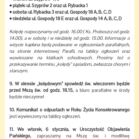
• piątek: ul. Szyprów 2 oraz ul. Rybacka 1
• sobota: ul. Rybacka 3 oraz ul. Gospody 18 A, B, C, D
• niedziela: ul. Gospody 18 E oraz ul. Gospody 14 A, B, C, D
Kolędę rozpoczynamy od godz. 16.00 ( Ks. Proboszcz od godz.
14.00), a w sobotę i w niedzielę od godz. 15.00. Informacje o
wizycie kapłana będą podawane w ogłoszeniach parafialnych,
na stronie internetowej Parafii, na tablicy ogłoszeń oraz
wywieszane na klatkach schodowych. Prosimy też o
przekazywanie terminu „kolędy” sąsiadom, zwłaszcza chorym i
starszym.
9. W okresie „kolędowym” spowiedź św. wieczorem będzie
przed Mszą św. od godz. 18.15,
a biuro parafialne w środy
będzie nieczynne!
10. Komunikat o odpustach w Roku Życia Konsekrowanego
jest wywieszony na tablicy ogłoszeń.
11. We wtorek, 6 stycznia, w Uroczystość Objawienia
Pańskiego,
zapraszamy na Mszę św. i modlitwę