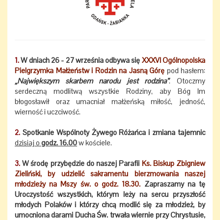
1.
W dniach 26 - 27 września odbywa się
XXXVI Ogólnopolska
Pielgrzymka Małżeństw i Rodzin na Jasną Górę
pod hasłem:
„Największym skarbem narodu jest rodzina”
. Otoczmy
serdeczną modlitwą wszystkie Rodziny, aby Bóg Im
błogosławił oraz umacniał małżeńską miłość, jedność,
wierność i uczciwość.
2.
Spotkanie Wspólnoty Żywego Różańca i zmiana tajemnic
dzisiaj o
godz. 16.00
w kościele.
3.
W środę przybędzie do naszej Parafii
Ks. Biskup Zbigniew
Zieliński, by udzielić sakramentu bierzmowania naszej
młodzieży na Mszy św. o godz. 18.30.
Zapraszamy na tę
Uroczystość wszystkich, którym leży na sercu przyszłość
młodych Polaków i którzy chcą modlić się za młodzież, by
umocniona darami Ducha Św. trwała wiernie przy Chrystusie,