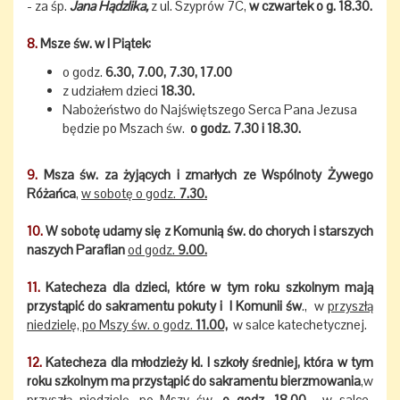
- za śp.
Jana Hądzlika,
z ul. Szyprów 7C,
w czwartek o g. 18.30.
8.
Msze św. w I Piątek:
o godz.
6.30, 7.00, 7.30, 17.00
z udziałem dzieci
18.30.
Nabożeństwo do Najświętszego Serca Pana Jezusa
będzie po Mszach św.
o godz. 7.30 i 18.30.
9.
Msza św. za żyjących i zmarłych ze Wspólnoty Żywego
Różańca
,
w sobotę o godz.
7.30.
10.
W sobotę udamy się z Komunią św. do chorych i starszych
naszych Parafian
od godz.
9.00.
11.
Katecheza dla dzieci, które w tym roku szkolnym mają
przystąpić do sakramentu pokuty i I Komunii św
., w
przyszłą
niedzielę, po Mszy św. o godz.
11.00,
w salce katechetycznej.
12.
Katecheza dla młodzieży kl. I szkoły średniej, która w tym
roku szkolnym ma przystąpić do sakramentu bierzmowania
,w
przyszłą niedzielę, po Mszy św.
o godz.
18.00
, w salce