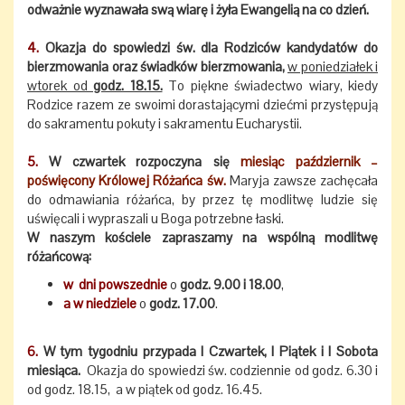
odważnie wyznawała swą wiarę i żyła Ewangelią na co dzień.
4.
Okazja do spowiedzi św. dla Rodziców kandydatów do
bierzmowania oraz świadków bierzmowania,
w poniedziałek i
wtorek od
godz. 18.15.
To piękne świadectwo wiary, kiedy
Rodzice razem ze swoimi dorastającymi dziećmi przystępują
do sakramentu pokuty i sakramentu Eucharystii.
5.
W czwartek rozpoczyna się
miesiąc październik –
poświęcony Królowej Różańca św.
Maryja zawsze zachęcała
do odmawiania różańca, by przez tę modlitwę ludzie się
uświęcali i wypraszali u Boga potrzebne łaski.
W naszym kościele zapraszamy na wspólną modlitwę
różańcową:
w dni powszednie
o
godz. 9.00 i 18.00
,
a w niedziele
o
godz. 17.00
.
6.
W tym tygodniu przypada I Czwartek, I Piątek i I Sobota
miesiąca.
Okazja do spowiedzi św. codziennie od godz. 6.30 i
od godz. 18.15, a w piątek od godz. 16.45.