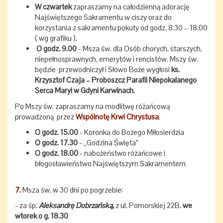
W czwartek
zapraszamy na całodzienną adorację
Najświętszego Sakramentu w ciszy oraz do
korzystania z sakramentu pokuty od godz. 8.30 – 18.00
( wg grafiku ).
O godz. 9.00
- Msza św. dla Osób chorych, starszych,
niepełnosprawnych, emerytów i rencistów. Mszy św.
będzie przewodniczył i Słowo Boże wygłosi
ks.
Krzysztof Czaja – Proboszcz Parafii Niepokalanego
Serca Maryi w Gdyni Karwinach.
Po Mszy św. zapraszamy na modlitwę różańcową
prowadzoną przez
Wspólnotę Krwi Chrystusa
.
O godz. 15.00
- Koronka do Bożego Miłosierdzia
O godz. 17.30
- „Godzina Święta”
O godz. 18.00
- nabożeństwo różańcowe i
błogosławieństwo Najświętszym Sakramentem
7.
Msza św. w 30 dni po pogrzebie:
- za śp.
Aleksandrę Dobrzańską,
z ul. Pomorskiej 22B,
we
wtorek o g. 18.30