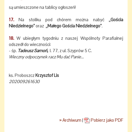
są umieszczone na tablicy ogłoszeń!
17.
Na stoliku pod chórem można nabyć
„Gościa
Niedzielnego”
oraz
„Małego Gościa Niedzielnego”
.
18.
W ubiegłym tygodniu z naszej Wspólnoty Parafialnej
odszedł do wieczności:
- śp.
Tadeusz Samoń,
l. 77, z ul. Szyprów 5 C.
Wieczny odpoczynek racz Mu dać Panie...
ks. Proboszcz
Krzysztof Lis
202009261630
» Archiwum
|
Pobierz jako PDF