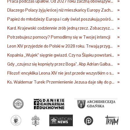
Praca podczas upałów. Od 2027 roku zaczną obowiązywać nowe przepisy
»
Dlaczego Polacy żyją krócej niż mieszkańcy Europy Zachodniej? Ekspertka wskazuje główne przyczyny
»
Papież do młodzieży: Europa i cały świat poszukują pośród was nowych świętych
»
Kard. Krajewski: codziennie zrób jedną rzecz. Zobaczysz, co stanie się z twoim życiem
»
Potrzebujesz pomocy? Pomodlimy się w Twojej intencji
»
Leon XIV przyjedzie do Polski w 2028 roku. Trwają przygotowania do papieskiej pielgrzymki
»
Kopalnia „Wujek” sięgnie gwiazd. Czy na Śląsku powstanie „Dolina Krzemowa”?
»
Gdy „czujesz się kopnięty przez Boga”. Abp Adrian Galbas: Pan Bóg nie zabierze szpili
»
Filozof: encyklika Leona XIV nie jest przede wszystkim o sztucznej inteligencji
»
Ks. Waldemar Turek: Przemienienie Jezusa daje siłę do pokonywania przeciwności
»