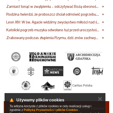
Zamiast tonąć w zwątpieniu – odczytywać Bożą obecność w burzach codziennego życia
»
Rodzina twierdzi, że proboszcz chciał odmówić pogrzebu. Kuria zapowiada wyjaśnienia
»
Leon XIV: W św. Agacie widzimy zwycięstwo miłości nad śmiercią
»
Katolicki pogrzeb muzyka odwołano tuż przed uroczystością. Powodem była przynależność do masonerii
»
Zrabowany podczas złupienia Rzymu, dziś znów zachwyca. Wyjątkowy arras w Castel Gandolfo
»
✕
Używamy plików cookies
Ta witryna korzysta z plików cookies w celu realizacji usług i
© 2015 Parafia pw. Chrystusa Odkupiciela w Gdańsku Żabiance
zgodnie z
Polityką Prywatności i plików Cookies
.