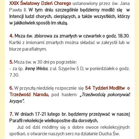
XXIX Światowy Dzień Chorego
ustanowiony przez św. Jana
Pawła II.
W tym dniu szczególnie będziemy modlić się w
intencji ludzi chorych, cierpiących, a także wszystkich, którzy
w jakikolwiek sposób im służą.
4.
Msza św. zbiorowa za zmarłych w czwartek o godz. 18.30
.
Kartki z imionami zmarłych można składać w zakrystii lub w
biurze parafialnym.
5.
Msza św. w 30 dni po pogrzebie:
- za śp.
Irenę Weiss
, z ul. Szyprów 5 D, w poniedziałek o godz.
7.30.
6.
W przyszłą niedzielę rozpocznie się
54 Tydzień Modlitw o
Trzeźwość Narodu,
pod hasłem:
„Trzeźwością pokonywać
kryzys”.
7.
W dniach 17-21 lutego br. będziemy przeżywać w naszej
Parafii rekolekcje wielkopostne dla dorosłych.
Już od dziś módlmy się o dobre owoce rekolekcyjnych
spotkań, o otwarcie naszych serc na działanie Ducha Św.