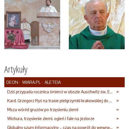
Artykuły
DEON
WIARA.PL
ALETEIA
Dziś przypada rocznica śmierci w obozie Auschwitz św. Edyty Stein – co o niej mówił Jan Paweł II?
»
Kard. Grzegorz Ryś na trasie pielgrzymki krakowskiej do Częstochowy
»
Msza wśród gruzów po trzęsieniu ziemi
»
Wichura, trzęsienie ziemi, ogień i fale na jeziorze
»
Globalny szum informacyjny – czas na powrót do wewnętrznej prawdy
»