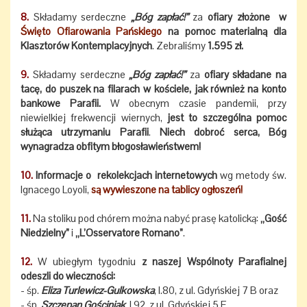
8.
Składamy serdeczne
„Bóg zapłać!”
za
ofiary złożone w
Święto Ofiarowania Pańskiego
na pomoc materialną dla
Klasztorów Kontemplacyjnych
. Zebraliśmy
1.595 zł.
9.
Składamy serdeczne
„Bóg zapłać!”
za
ofiary składane na
tacę, do puszek na filarach w kościele, jak również na konto
bankowe Parafii.
W obecnym czasie pandemii, przy
niewielkiej frekwencji wiernych,
jest to szczególna pomoc
służąca utrzymaniu Parafii
.
Niech dobroć serca, Bóg
wynagradza obfitym błogosławieństwem!
10.
Informacje o rekolekcjach internetowych
wg metody św.
Ignacego Loyoli,
są wywieszone na tablicy ogłoszeń!
11.
Na stoliku pod chórem można nabyć prasę katolicką:
„Gość
Niedzielny”
i
„L’Osservatore Romano”
.
12.
W ubiegłym tygodniu
z naszej Wspólnoty Parafialnej
odeszli do wieczności:
- śp.
Eliza Turlewicz-Gulkowska
, l.80, z ul. Gdyńskiej 7 B oraz
- śp.
Szczepan Gościniak
, l.92, z ul. Gdyńskiej 5 E.