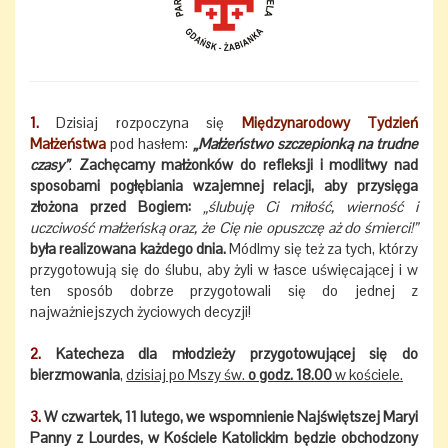
1.
Dzisiaj rozpoczyna się
Międzynarodowy Tydzień
Małżeństwa
pod hasłem:
„Małżeństwo szczepionką na trudne
czasy”
.
Zachęcamy małżonków do refleksji i modlitwy nad
sposobami pogłębiania wzajemnej relacji, aby przysięga
złożona przed Bogiem:
„ślubuję Ci miłość, wierność i
uczciwość małżeńską oraz, że Cię nie opuszczę aż do śmierci!”
była realizowana każdego dnia.
Módlmy się też za tych, którzy
przygotowują się do ślubu, aby żyli w łasce uświęcającej i w
ten sposób dobrze przygotowali się do jednej z
najważniejszych życiowych decyzji!
2.
Katecheza dla młodzieży przygotowującej się do
bierzmowania
,
dzisiaj po Mszy św.
o godz. 18.00
w kościele.
3.
W czwartek, 11 lutego, we wspomnienie Najświętszej Maryi
Panny z Lourdes, w Kościele Katolickim będzie obchodzony