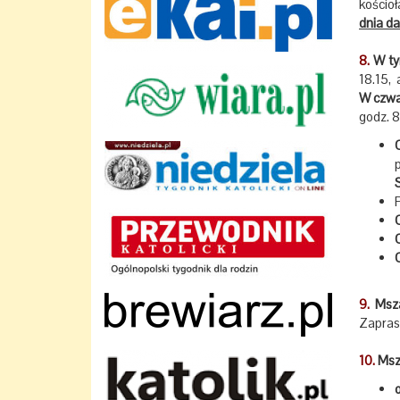
kościoł
dnia d
8.
W tym
18.15, 
W czwa
godz. 8
9.
Msza
Zapras
10.
Msze