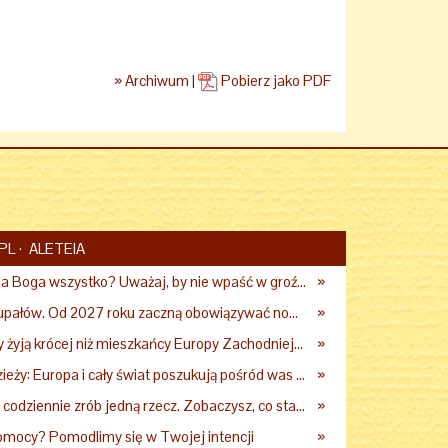
» Archiwum
|
Pobierz jako PDF
PL
ALETEIA
Chcesz zrobić dla Boga wszystko? Uważaj, by nie wpaść w groźną pułapkę
»
Praca podczas upałów. Od 2027 roku zaczną obowiązywać nowe przepisy
»
Dlaczego Polacy żyją krócej niż mieszkańcy Europy Zachodniej? Ekspertka wskazuje główne przyczyny
»
Papież do młodzieży: Europa i cały świat poszukują pośród was nowych świętych
»
Kard. Krajewski: codziennie zrób jedną rzecz. Zobaczysz, co stanie się z twoim życiem
»
omocy? Pomodlimy się w Twojej intencji
»