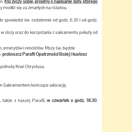
ym.
Kto życzy sobie, prosimy o napisanie daty, którego
y modlić się za zmarłych na różańcu.
 spowiedzi św. codziennie od godz. 6.30 i od godz.
 ciszy oraz do korzystania z sakramentu pokuty od
, emerytów i rencistów. Mszy św. będzie
– proboszcz Parafii Opatrzności Bożej i kustosz
ólnotę Krwi Chrystusa.
ym Sakramentem kończące adorację.
, także z naszej Parafii,
w czwartek o godz. 18.30
.