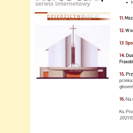
11.
Msza
12.
W s
13
.
Spo
14.
Dus
Frasobl
15.
Przy
przeka
głosem 
16.
Na s
Ks. Pr
20211