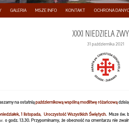
Y
GALERIA
MSZE INFO
KONTAKT
OCHRONA DANY
XXXI NIEDZIELA ZW
31 października 2021
aszamy na ostatnią
październikową wspólną modlitwę różańcową
dzisia
niedziałek, 1 listopada, Uroczystość Wszystkich Świętych.
Msze św. b
św.
o godz. 13.30.
Przypominamy, że obecność na cmentarzu nie zwal