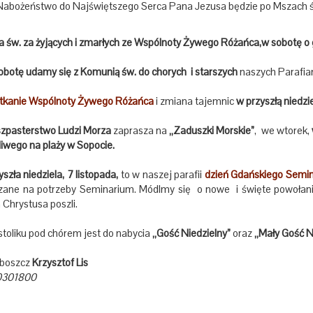
Nabożeństwo do Najświętszego Serca Pana Jezusa będzie po Mszach
 św. za żyjących i zmarłych ze Wspólnoty Żywego Różańca,
w sobotę o 
obotę udamy się z Komunią św. do chorych i starszych
naszych Parafi
tkanie Wspólnoty Żywego Różańca
i zmiana tajemnic
w przyszłą niedzie
zpasterstwo Ludzi Morza
zaprasza na
„Zaduszki Morskie”
, we wtorek,
iwego na plaży w Sopocie.
szła niedziela, 7 listopada,
to w naszej parafii
dzień Gdańskiego Sem
zane na potrzeby Seminarium. Módlmy się o nowe i święte powołania 
Chrystusa poszli.
toliku pod chórem jest do nabycia
„Gość Niedzielny”
oraz
„Mały Gość N
oboszcz
Krzysztof Lis
0301800