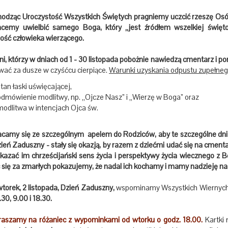
dząc Uroczystość Wszystkich Świętych pragniemy uczcić rzeszę Osób
hcemy uwielbić samego Boga, który „jest źródłem wszelkiej świę
ość człowieka wierzącego.
ni, którzy w dniach od 1 - 30 listopada pobożnie nawiedzą cmentarz i p
ować za dusze w czyśćcu cierpiące.
Warunki uzyskania odpustu zupełne
stan łaski uświęcającej,
odmówienie modlitwy, np. „Ojcze Nasz” i „Wierzę w Boga” oraz
modlitwa w intencjach Ojca św.
camy się ze szczególnym apelem do Rodziców, aby te szczególne dni 
ień Zaduszny - stały się okazją, by razem z dziećmi udać się na cmentar
ukazać im chrześcijański sens życia i perspektywy życia wiecznego z
się za zmarłych pokazujemy, że nadal ich kochamy i mamy nadzieję na 
torek, 2 listopada, Dzień Zaduszny,
wspominamy Wszystkich Wiernych
.30, 9.00 i 18.30.
aszamy na różaniec z wypominkami od wtorku o godz. 18.00.
Kartki