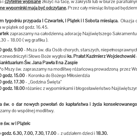
a i
czytelnie wypisane
złożyć na tacę, w zakrystii lub w biurze parafialn
ane wypominki mają być odczytane
.
Przez cały miesiąc listopad będziem
 tygodniu przypada I Czwartek, I Piątek i I Sobota miesiąca.
Okazja do
a w piątek od godz. 16.45.
rtek
zapraszamy na całodzienną adorację Najświętszego Sakramentu w
.30 – 18.00 ( wg grafiku ).
O godz. 9.00
- Msza św. dla Osób chorych, starszych, niepełnosprawnych
przewodniczył i Słowo Boże wygłosi
ks. Prałat Kazimierz Wojciechowski 
Sanktuarium Św. Jana Pawła II na Zaspie
Po Mszy św. zapraszamy na modlitwę różańcową prowadzoną przez Wsp
O godz. 15.00
- Koronka do Bożego Miłosierdzia
O godz. 17.30
- „Godzina Święta”
O godz. 18.00
różaniec z wypominkami i błogosławieństwo Najświętsz
 św. o dar nowych powołań do kapłaństwa i życia konsekrowanego
zamy do wspólnej modlitwy.
 św. w I Piątek:
o godz. 6.30, 7.00, 7.30, 17.00
– z udziałem dzieci i
18.30.