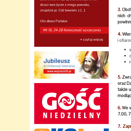
straci swe życie z mego powodu,
3.
Obcho
znajdzie je. Cóż bowiem z […]
nich c
Oto słowo Pańskie
powinn
Mt 16, 24-28 Konieczność wyrzeczenia
4.
Wier
» czytaj więcej
i ofiar
5.
Zwra
oraz Dz
także 
modląc 
6.
We w
7.00, 7
7.
Zapr