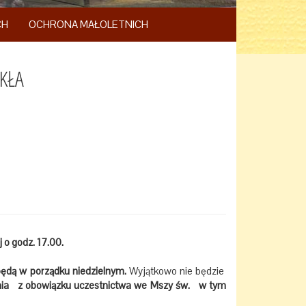
CH
OCHRONA MAŁOLETNICH
YKŁA
j o godz. 17.00.
ędą w porządku niedzielnym.
Wyjątkowo nie będzie
nia z obowiązku uczestnictwa we Mszy św. w tym