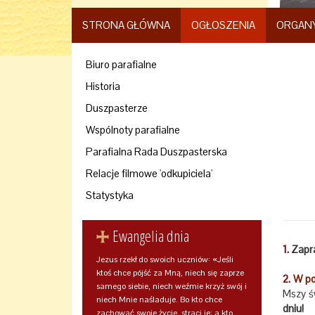
STRONA GŁÓWNA
OGŁOSZENIA
ORGAN
Biuro parafialne
Historia
Duszpasterze
Wspólnoty parafialne
Parafialna Rada Duszpasterska
Relacje filmowe 'odkupiciela'
Statystyka
Ewangelia dnia
1.
Zapr
Jezus rzekł do swoich uczniów: «Jeśli
ktoś chce pójść za Mną, niech się zaprze
2.
W po
samego siebie, niech weźmie krzyż swój i
Mszy 
niech Mnie naśladuje. Bo kto chce
dniu!
zachować swoje życie, straci je; a kto