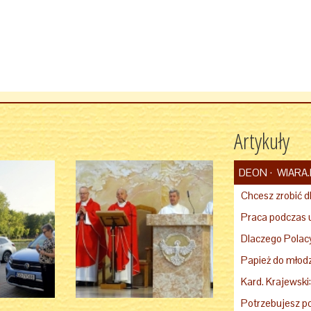
Artykuły
DEON
WIARA.
Potrzebujesz p