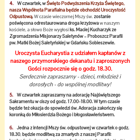
4.
W czwartek, w
Święto Podwyższenia Krzyża Świętego,
nasza Wspólnota Parafialna będzie obchodzić Uroczystość
Odpustową
.
W czasie wieczornej Mszy św.
zostanie
poświęcona odrestaurowana droga krzyżowa
w naszym
kościele, a słowo Boże wygłosi
ks. Maciej Kucharzyk ze
Zgromadzenia Misjonarzy Saletynów – Proboszcz Parafii
pw. Matki Bożej Saletyńskiej w Gdańsku Sobieszewie.
Uroczysta Eucharystia z udziałem kapłanów z
naszego przymorskiego dekanatu i zaproszonych
Gości rozpocznie się o godz. 18.30.
Serdecznie zapraszamy - dzieci, młodzież i
dorosłych - do wspólnej modlitwy!
5.
W czwartek zapraszamy na adorację Najświętszego
Sakramentu w ciszy od godz. 17.00-18.00. W tym czasie
będzie też okazja do spowiedzi św. Adoracja zakończy się
koronką do Miłosierdzia Bożego i błogosławieństwem.
6.
Jedna z intencji Mszy św. odpustowej w czwartek o godz.
18.30
,
będzie modlitwą za zmarłych z naszej Parafii: