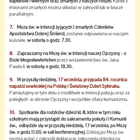
kapłanów i wiernych oraz zmarłych z naszych rodzin.
Kartki z
imionami zmarłych można składać w zakrystii lub w biurze
parafialnym.
7.
Msza św. w intencji żyjących i zmarłych Członków
Apostolstwa Dobrej Śmierci,
zostanie odprawiona w naszym
kościele,
w sobotę o godz. 7.30.
8.
Zapraszamy na Mszę św. w intencji naszej Ojczyzny - o
Boże błogosławieństwo
przez wstawiennictwo św. Jana
Pawła II,
w sobotę o godz. 18.30.
9.
W przyszłą niedzielę,
17 września, przypada 84. rocznica
napaści sowieckiej na Polskę
i
Światowy Dzień Sybiraka
.
Pamiętajmy w tym dniu o modlitwie w intencji pokoju oraz za
poległych w obronie Ojczyzny i wszystkie ofiary komunizmu.
10.
Spotkanie dla rodziców dzieci kl. III, które w tym roku
szkolnym mają przystąpić do sakramentu pokuty i I Komunii
św., odbędzie się w przyszłą niedzielę, 17 września, po Mszy
św. o godz.11.00, w sali konferencyjnej.
Dzisiaj po Mszy św.
można wziąć z zakrystii deklarację zgłoszenia dziecka na