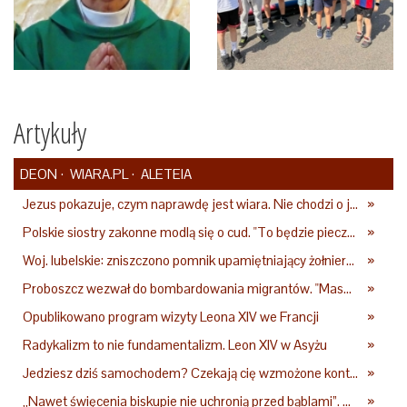
Artykuły
DEON
WIARA.PL
ALETEIA
Jezus pokazuje, czym naprawdę jest wiara. Nie chodzi o jej wielkość
»
Polskie siostry zakonne modlą się o cud. "To będzie pieczęć Pana Boga dla naszej wiary"
»
Woj. lubelskie: zniszczono pomnik upamiętniający żołnierzy UPA. Ambasada Ukrainy reaguje
»
Proboszcz wezwał do bombardowania migrantów. "Masowy ogień przeciwko najeźdźcom!"
»
Opublikowano program wizyty Leona XIV we Francji
»
Radykalizm to nie fundamentalizm. Leon XIV w Asyżu
»
Jedziesz dziś samochodem? Czekają cię wzmożone kontrole
»
„Nawet święcenia biskupie nie uchronią przed bąblami”. Archidiecezja pokazała nagranie z pielgrzymki
»