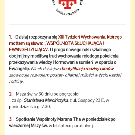
1.
Dzisiaj rozpoczyna się
XIII Tydzień Wychowania, którego
mottem są słowa: „WSPÓLNOTA SŁUCHAJĄCA I
EWANGELIZUJĄCA”
. U progu nowego roku szkolnego
obejmijmy modlitwą trud wychowania młodego pokolenia,
przekazywania wiedzy i formowania sumień w oparciu o
Ewangelię.
Niech dzisiejsza
beatyfikacja rodziny Ulmów
zaowocuje rozwojem postaw ofiarnej miłości w życiu każdej
rodziny.
2.
Msza św. w 30 dniu po pogrzebie:
- za śp.
Stanisława Marcińczyka
, z ul. Gospody 23 E, w
poniedziałek o g. 7.30.
3.
Spotkanie Wspólnoty Marana Tha w poniedziałek po
wieczornej Mszy św.
w bibliotece parafialnej.