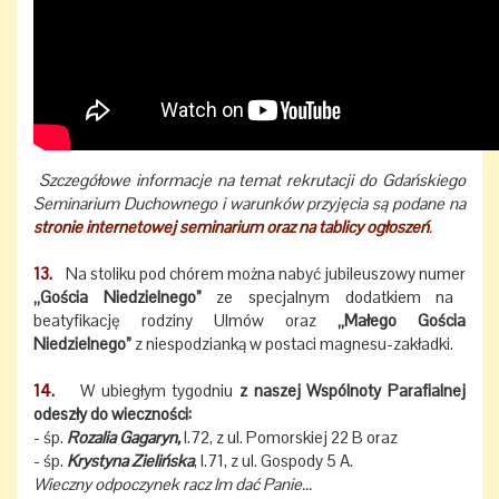
Szczegółowe informacje na temat rekrutacji do Gdańskiego
Seminarium Duchownego i warunków przyjęcia są podane na
stronie internetowej seminarium oraz na tablicy ogłoszeń
.
13.
Na stoliku pod chórem można nabyć jubileuszowy numer
„Gościa Niedzielnego”
ze specjalnym dodatkiem na
beatyfikację rodziny Ulmów oraz
„Małego Gościa
Niedzielnego”
z niespodzianką w postaci magnesu-zakładki.
14.
W ubiegłym tygodniu
z naszej Wspólnoty Parafialnej
odeszły do wieczności:
- śp.
Rozalia Gagaryn,
l.72, z ul. Pomorskiej 22 B oraz
- śp.
Krystyna Zielińska
, l.71, z ul. Gospody 5 A.
Wieczny odpoczynek racz Im dać Panie...