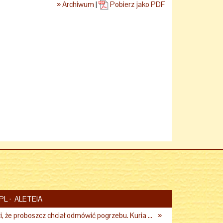
» Archiwum
|
Pobierz jako PDF
PL
ALETEIA
Rodzina twierdzi, że proboszcz chciał odmówić pogrzebu. Kuria zapowiada wyjaśnienia
»