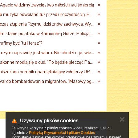
 Agacie widzimy zwycięstwo miłości nad śmiercią
»
Katolicki pogrzeb muzyka odwołano tuż przed uroczystością. Powodem była przynależność do masonerii
»
Zrabowany podczas złupienia Rzymu, dziś znów zachwyca. Wyjątkowy arras w Castel Gandolfo
»
15-latek w ciężkim stanie po ataku w Kamiennej Górze. Policja zatrzymała dwóch nastolatków
»
afimy być "tu i teraz"?
»
Jezus pokazuje, czym naprawdę jest wiara. Nie chodzi o jej wielkość
»
Polskie siostry zakonne modlą się o cud. "To będzie pieczęć Pana Boga dla naszej wiary"
»
Woj. lubelskie: zniszczono pomnik upamiętniający żołnierzy UPA. Ambasada Ukrainy reaguje
»
Proboszcz wezwał do bombardowania migrantów. "Masowy ogień przeciwko najeźdźcom!"
»
✕
Używamy plików cookies
Ta witryna korzysta z plików cookies w celu realizacji usług i
zgodnie z
Polityką Prywatności i plików Cookies
.
Korzystanie z niniejszej witryny internetowej bez zmiany ustawień