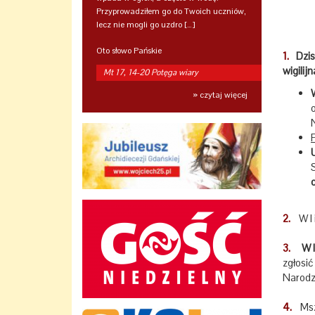
Przyprowadziłem go do Twoich uczniów,
lecz nie mogli go uzdro […]
Oto słowo Pańskie
1.
Dzis
wigilij
Mt 17, 14-20 Potęga wiary
» czytaj więcej
2.
W I
3.
W I 
zgłosić
Narodz
4.
Msz