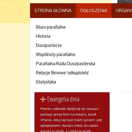
STRONA GŁÓWNA
OGŁOSZENIA
ORGAN
Biuro parafialne
Historia
Duszpasterze
Wspólnoty parafialne
Parafialna Rada Duszpasterska
Relacje filmowe 'odkupiciela'
Statystyka
Ewangelia dnia
Pewien człowiek zbliżył się do Jezusa i
padając przed Nim na kolana, prosił:
«Panie, zlituj się nad moim synem! Jest
epileptykiem i bardzo cierpi; bo często
wpada w ogień, a często w wodę.