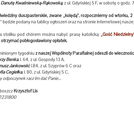
.
Danutę Kwaśniewską-Rąkowską
, z ul. Gdyńskiej 5 F, w sobotę o godz. 
iedziny duszpasterskie, zwane „kolędą”, rozpoczniemy od wtorku, 2 
” będzie podany na tablicy ogłoszeń oraz na stronie internetowej naszej 
stoliku pod chórem można nabyć prasę katolicką:
„Gość Niedzielny
otrzymać pobłogosławiony opłatek.
inionym tygodniu
z naszej Wspólnoty Parafialnej odeszli do wieczności
rzy Benka
, l. 64, z ul. Gospody 13 A,
nusz Jankowski
, l.84, z ul. Szyprów 6 C oraz
fia Cegiełka
, l. 80, z ul. Gdyńskiej 5 C.
 odpoczynek racz Im dać Panie...
oboszcz
Krzysztof Lis
2231800