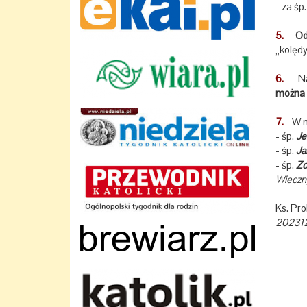
- za śp
5.
Odw
„kolędy
6.
Na 
można 
7.
W m
- śp.
Je
- śp.
Ja
- śp.
Zo
Wieczny
Ks. Pr
20231