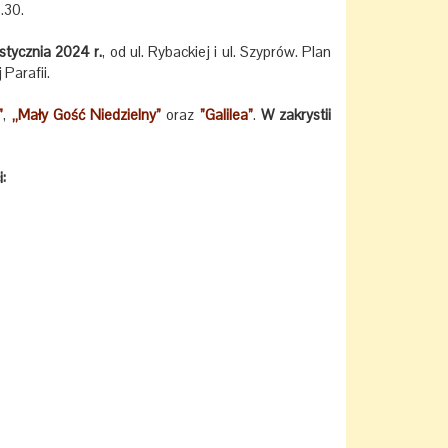
7.30.
stycznia 2024 r.
, od ul. Rybackiej i ul. Szyprów. Plan
Parafii.
”
,
„Mały Gość Niedzielny”
oraz
”Galilea”
.
W zakrystii
: