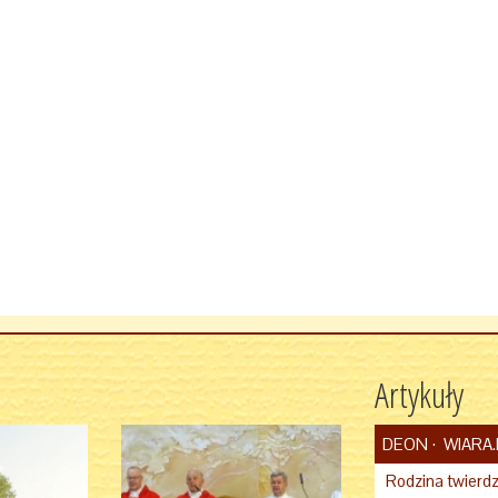
Artykuły
DEON
WIARA.