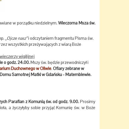
rawiane w porządku niedzielnym.
Wieczorna Msza św.
np.
„Ojcze nasz”
i odczytaniem fragmentu Pisma św.
zez wszystkich przeżywających z wiarą Boże
eczerzy wigilijnej
e o godz. 24.00.
Mszy św. będzie przewodniczył i
narium Duchownego w Oliwie
.
Ofiary zebrane w
ie Domu Samotnej Matki w Gdańsku - Matemblewie.
ych Parafian z Komunią św. od godz. 9.00.
Prosimy
cioła, a życzyłyby sobie przyjąć Komunię św. w Boże