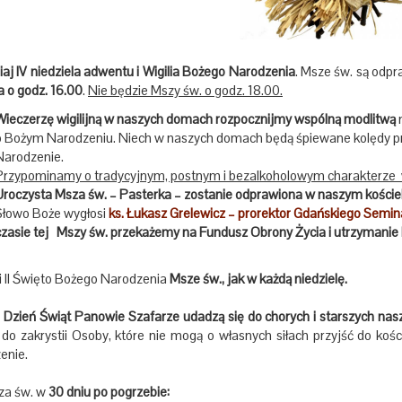
iaj IV niedziela adwentu i Wigilia Bożego Narodzenia
. Msze św. są odp
na o godz. 16.00
.
Nie będzie Mszy św. o godz. 18.00.
Wieczerzę wigilijną w naszych domach rozpocznijmy wspólną modlitwą
o Bożym Narodzeniu. Niech w naszych domach będą śpiewane kolędy pr
Narodzenie.
Przypominamy o tradycyjnym, postnym i bezalkoholowym charakterze wi
Uroczysta Msza św. – Pasterka – zostanie odprawiona w naszym kościel
Słowo Boże wygłosi
ks. Łukasz Grelewicz – prorektor Gdańskiego Semi
czasie tej Mszy św. przekażemy na Fundusz Obrony Życia i utrzyman
 i II Święto Bożego Narodzenia
Msze św., jak w każdą niedzielę.
Dzień Świąt Panowie Szafarze udadzą się do chorych i starszych nasz
 do zakrystii Osoby, które nie mogą o własnych siłach przyjść do koś
enie.
a św. w
30 dniu po pogrzebie: