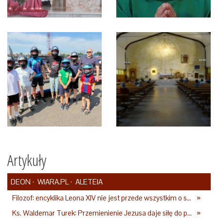
Artykuły
DEON
WIARA.PL
ALETEIA
Filozof: encyklika Leona XIV nie jest przede wszystkim o sztucznej inteligencji
»
Ks. Waldemar Turek: Przemienienie Jezusa daje siłę do pokonywania przeciwności
»