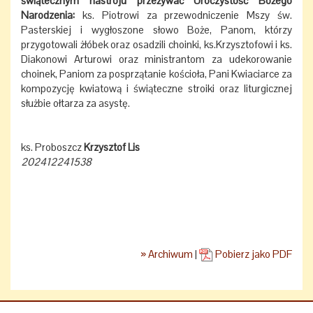
świątecznym nastroju przeżywać Uroczystość Bożego
Narodzenia:
ks. Piotrowi za przewodniczenie Mszy św.
Pasterskiej i wygłoszone słowo Boże, Panom, którzy
przygotowali żłóbek oraz osadzili choinki, ks.Krzysztofowi i ks.
Diakonowi Arturowi oraz ministrantom za udekorowanie
choinek, Paniom za posprzątanie kościoła, Pani Kwiaciarce za
kompozycję kwiatową i świąteczne stroiki oraz liturgicznej
służbie ołtarza za asystę.
ks. Proboszcz
Krzysztof Lis
202412241538
» Archiwum
|
Pobierz jako PDF