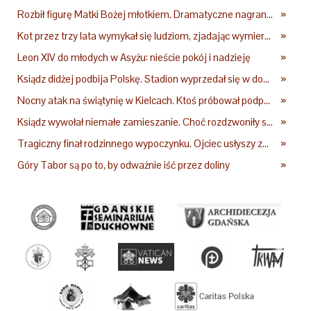
Rozbił figurę Matki Bożej młotkiem. Dramatyczne nagranie w sieci
»
Kot przez trzy lata wymykał się ludziom, zjadając wymierające kaczki. W końcu popełnił fatalny błąd
»
Leon XIV do młodych w Asyżu: nieście pokój i nadzieję
»
Ksiądz didżej podbija Polskę. Stadion wyprzedał się w dobę
»
Nocny atak na świątynię w Kielcach. Ktoś próbował podpalić kościół
»
Ksiądz wywołał niemałe zamieszanie. Choć rozdzwoniły się telefony z całego kraju, przyznał, że niczego nie żałuje
»
Tragiczny finał rodzinnego wypoczynku. Ojciec usłyszy zarzuty
»
Góry Tabor są po to, by odważnie iść przez doliny
»