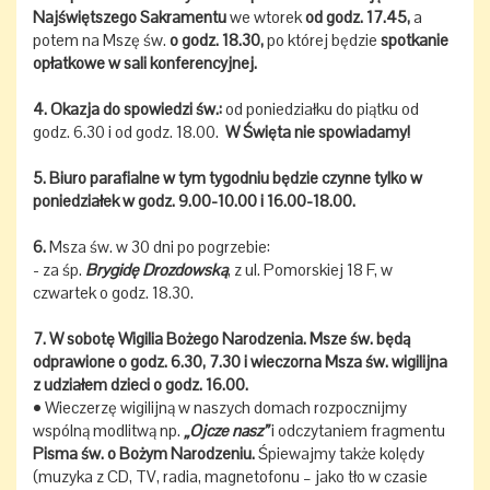
Najświętszego Sakramentu
we wtorek
od godz. 17.45,
a
potem na Mszę św.
o godz. 18.30,
po której będzie
spotkanie
opłatkowe w sali konferencyjnej.
4. Okazja do spowiedzi św.:
od poniedziałku do piątku od
godz. 6.30 i od godz. 18.00.
W Święta nie spowiadamy!
5. Biuro parafialne w tym tygodniu będzie czynne tylko w
poniedziałek w godz. 9.00-10.00 i 16.00-18.00.
6.
Msza św. w 30 dni po pogrzebie:
- za śp.
Brygidę Drozdowską
, z ul. Pomorskiej 18 F, w
czwartek o godz. 18.30.
7. W sobotę Wigilia Bożego Narodzenia. Msze św. będą
odprawione o godz. 6.30, 7.30 i wieczorna Msza św. wigilijna
z udziałem dzieci o godz. 16.00.
• Wieczerzę wigilijną w naszych domach rozpocznijmy
wspólną modlitwą np.
„Ojcze nasz”
i odczytaniem fragmentu
Pisma św. o Bożym Narodzeniu.
Śpiewajmy także kolędy
(muzyka z CD, TV, radia, magnetofonu – jako tło w czasie