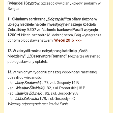
Rybackiej i Szyprów.
Szczegółowy plan „kolędy” podamy w
Święta.
11. Składamy serdeczne
„Bóg zapłać!”
za ofiary złożone w
ubiegłą niedzielę na cele inwestycyjne naszego kościoła.
Zebraliśmy 9.307 zł. Na konto bankowe Parafii wpłynęło
1.200 zł.
Niech szczodrość i dobroć serca, Bóg wynagradza
obfitym błogosławieństwem!
Więcej 2016 >>>
12. W zakrystii można nabyć prasę katolicką: „Gość
Niedzielny”, „L’Osservatore Romano”.
Można też otrzymać
pobłogosławiony opłatek.
13.
W minionym tygodniu z naszej Wspólnoty Parafialnej
odeszli do wieczności:
- śp.
Jerzy Kozłowski
, l. 77, z ul. Gospody 14 B
- śp.
Wiesław Śliwiński,
l. 82, z ul. Pomorskiej 18 B
- śp.
Jadwiga Zdunek
, l. 92, z ul. Gospody 9 A
- śp.
Lidia Zulewska
, l.79, z ul. Gospody 6 C
Wieczny odpoczynek racz Im dać Panie...