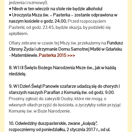
jedzenia i rozmowy!).
• Niech w ten wieczór na stole nie będzie alkoholu!
• Uroczysta Msza św. – Pasterka – zostanie odprawiona w
naszym kościele o godz. 24.00.
Przed rozpoczęciem
Pasterki, od godz. 23.45, będzie okazja, by podzielić się
opłatkiem.
Ofiary zebrane w czasie tej Mszy św. przekażemy na
Fundusz
Obrony Życia i utrzymanie Domu Samotnej Matki w Gdańsku
- Matemblewie.
Pasterka 2015 >>>
8. W I i II Święto Bożego Narodzenia Msze św., jak w każdą
niedzielę.
9. W I Dzień Świąt Panowie szafarze udadzą się do chorych i
starszych naszych Parafian z Komunią św. od godz. 9.00
.
Prosimy zgłosić do zakrystii Osoby, które nie mogą o
własnych siłach przyjść do kościoła, a życzyłyby sobie przyjąć
Komunię św. w Boże Narodzenie.
10. Odwiedziny duszpasterskie, zwane
„kolędą”
,
rozpoczniemy od poniedziałku, 2 stycznia 2017 r., od ul.