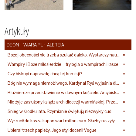
Artykuły
DEON
WIARA.PL
ALETEIA
Bożej obecności nie trzeba szukać daleko. Wystarczy nauczyć się słuchać
»
Wampiry i Boże miłosierdzie – trylogia o wampirach i łasce
»
Czy biskupi naprawdę chcą tej komisji?
»
Bóg nie wymaga niemożliwego. Kardynał Ryś wyjaśnia dlaczego
»
Bluźniercze przedstawienie w dawnym kościele. Arcybiskup stanowczo reaguje
»
Nie żyje zasłużony ksiądz archidiecezji warmińskiej. Przez lata wychował pokolenia przyszłych kapłanów
»
Śnieg w środku lata. Rzymianie świętują niezwykły cud
»
Wyrzucił do kosza kupon wart milion euro. Służby ruszyły na poszukiwania
»
Ubierał trzech papieży. Jego styl docenił Vogue
»