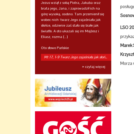
Jezus wziął z sobą Piotra, Jakuba oraz
posług
brata jego, Jana, i zaprowadził ich na
górę wysoką, osobno. Tam przemienił się
Sosnow
wobec nich: twarz Jego zajaśniała jak
słońce, odzienie zaś stało się białe jak
LSO 2
światło. A oto ukazali się im Mojżesz i
przyka
Eliasz, rozma […]
Marek 
Oto słowo Pańskie
Krzysz
Mt 17, 1-9 Twarz Jego zajaśniała jak słońce
Morza 
» czytaj więcej