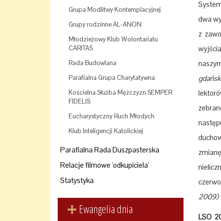
System
Grupa Modlitwy Kontemplacyjnej
dwa wy
Grupy rodzinne AL-ANON
z zawo
Młodzieżowy Klub Wolontariatu
CARITAS
wyjści
Rada Budowlana
naszy
Parafialna Grupa Charytatywna
gdańsk
Kościelna Służba Mężczyzn SEMPER
lektor
FIDELIS
zebran
Eucharystyczny Ruch Młodych
następu
Klub Inteligencji Katolickiej
duchow
Parafialna Rada Duszpasterska
zmianę
Relacje filmowe 'odkupiciela'
nielic
Statystyka
czerwon
2009)
Ewangelia dnia
LSO 2