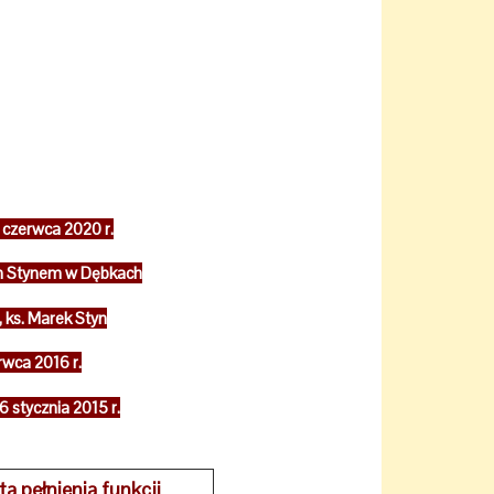
 czerwca 2020 r.
kiem Stynem w Dębkach
, ks. Marek Styn
rwca 2016 r.
6 stycznia 2015 r.
ta pełnienia funkcji