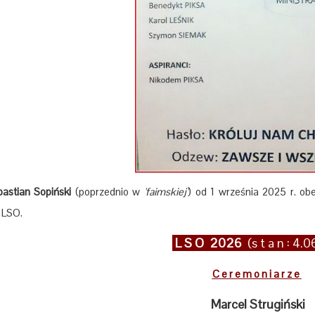
bastian Sopiński
(poprzednio w
'faimskiej'
) od 1 września 2025 r. ob
 LSO.
L S O 2026
(s t a n : 4.
C e r e m o n i a r z e
Marcel Strugiński