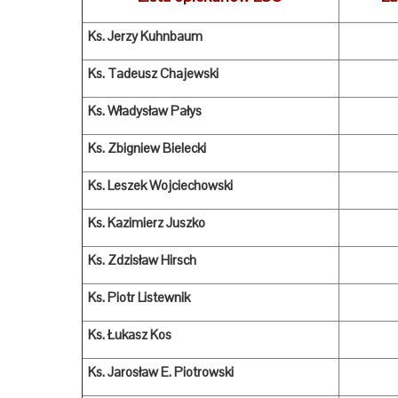
Ks. Jerzy Kuhnbaum
1981
Ks. Tadeusz Chajewski
1984
Ks. Władysław Pałys
1985
Ks. Zbigniew Bielecki
1989
Ks. Leszek Wojciechowski
1991
Ks. Kazimierz Juszko
1995
Ks. Zdzisław Hirsch
2000
Ks. Piotr Listewnik
2001
Ks. Łukasz Kos
200
Ks. Jarosław E. Piotrowski
200