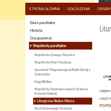
STRONA GŁÓWNA
OGŁOSZENIA
ORGAN
Biuro parafialne
Litu
Historia
Duszpasterze
Wspólnoty parafialne
Wspólnota Żywego Różańca
Wspólnota Krwi Chrystusa
Apostolat Pielgrzymującej Matki Bożej z
Szensztatu
Krąg Biblijny
Wspólnota Nadzwyczajnych Szafarzy
rokiem 
Komunii Świętej
część m
Liturgiczna Służba Ołtarza
PO POD
Ruch Domowego Kościoła