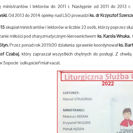
ę ministrantów i lektorów do 2011 r. Następnie od 2011 do 2013 r. 
ski.
Od 2013 do 2014 opiekę nad LSO prowadzi
ks. dr Krzysztof Szersz
015
skupiał ministrantów i lektorów w liczbie 23 osób, którzy poprzez służb
zanie miłości pod charyzmatycznym kierownictwem
ks. Karola Wnuka.
Styn.
Przez ponad rok 2019/20 działania sprawnie koordynował
ks. Bar
tof Czabaj
, który zapraszał wszystkich chętnych do posługi. Z chwil
w Sopocie
'odkupicieł'
miał vacat.