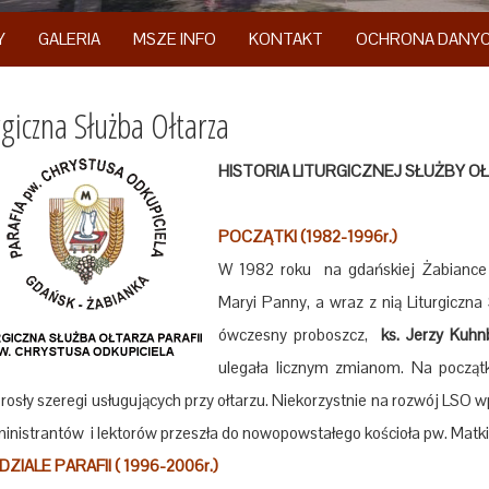
Y
GALERIA
MSZE INFO
KONTAKT
OCHRONA DANY
rgiczna Służba Ołtarza
HISTORIA LITURGICZNEJ SŁUŻBY OŁ
POCZĄTKI (1982-1996r.)
W 1982 roku na gdańskiej Żabiance 
Maryi Panny, a wraz z nią Liturgiczna
ówczesny proboszcz,
ks. Jerzy Kuh
ulegała licznym zmianom. Na początku
rosły szeregi usługujących przy ołtarzu. Niekorzystnie na rozwój LSO w
inistrantów i lektorów przeszła do nowopowstałego kościoła pw. Matki
ZIALE PARAFII ( 1996-2006r.)