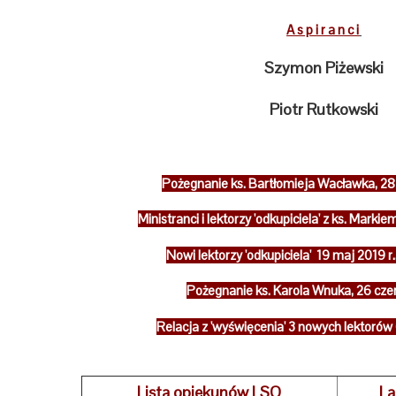
A s p i r a n c i
Szymon Piżewski
Piotr Rutkowski
Pożegnanie ks. Bartłomieja Wacławka, 28
Ministranci i lektorzy 'odkupiciela' z ks. Mar
Nowi lektorzy 'odkupiciela' 19 maj 2019 r.
Pożegnanie ks. Karola Wnuka, 26 cze
Relacja z 'wyświęcenia' 3 nowych lektorów 
Lista opiekunów LSO
La