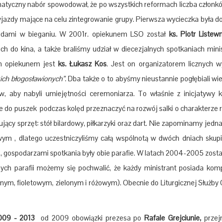
atyczny nabór spowodował, że po wszystkich reformach liczba członków
jazdy mające na celu zintegrowanie grupy. Pierwsza wycieczka była do
dami w bieganiu. W 2001r. opiekunem LSO został
ks. Piotr Listewn
ach do kina, a także braliśmy udział w diecezjalnych spotkaniach min
m opiekunem jest
ks. Łukasz Kos
. Jest on organizatorem licznych
ich błogosławionych”
. Dba także o to abyśmy nieustannie pogłębiali wie
ów, aby nabyli umiejętności ceremoniarza. To właśnie z inicjatywy 
e do puszek podczas kolęd przeznaczyć na rozwój salki o charakterze 
jący sprzęt: stół bilardowy, piłkarzyki oraz dart. Nie zapominamy jedn
ym , dlatego uczestniczyliśmy całą wspólnotą w dwóch dniach skupien
, gospodarzami spotkania były obie parafie. W latach 2004-2005 zosta
znych parafii możemy się pochwalić, że każdy ministrant posiada komp
ym, fioletowym, zielonym i różowym). Obecnie do Liturgicznej Służby O
009 - 2013
od 2009 obowiązki prezesa po
Rafale Grejciunie,
prze