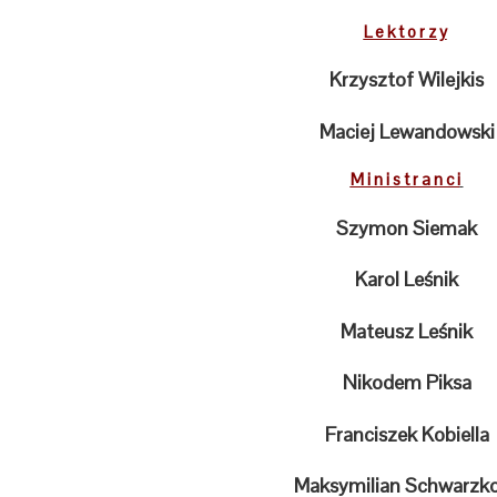
L e k t o r z y
Krzysztof Wilejkis
Maciej Lewandowski
M i n i s t r a n c i
Szymon Siemak
Karol Leśnik
Mateusz Leśnik
Nikodem Piksa
Franciszek Kobiella
Maksymilian Schwarzk