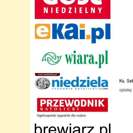
Ks. Se
opiekę