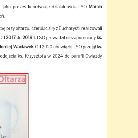
, jako prezes koordynuje dzialalnością LSO
Marcin
eń.
ę przy ołtarzu, czerpiąc siłę z Eucharystii realizowali
Od
2017
do
2019 r
. LSO prowadził niezapomniany
ks.
tłomiej Wacławek.
Od 2020 obowiązki LSO przejął
ks.
ą odejścia ks. Krzysztofa w 2024 do parafii Gwiazdy