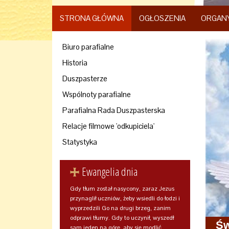
STRONA GŁÓWNA
OGŁOSZENIA
ORGAN
Biuro parafialne
Historia
Duszpasterze
Wspólnoty parafialne
Parafialna Rada Duszpasterska
Relacje filmowe 'odkupiciela'
Statystyka
Ewangelia dnia
Gdy tłum został nasycony, zaraz Jezus
przynaglił uczniów, żeby wsiedli do łodzi i
wyprzedzili Go na drugi brzeg, zanim
odprawi tłumy. Gdy to uczynił, wyszedł
Św
sam jeden na górę, aby się modlić.