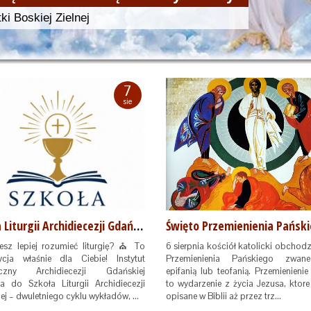
ki Boskiej Zielnej
7
sie
Szkoła Liturgii Archidiecezji Gdańskiej
Święto Przemienienia Pańsk
z lepiej rozumieć liturgię? ⛪ To
6 sierpnia kościół katolicki obchodz
cja właśnie dla Ciebie! Instytut
Przemienienia Pańskiego zwan
iczny Archidiecezji Gdańskiej
epifanią lub teofanią. Przemienienie
a do Szkoła Liturgii Archidiecezji
to wydarzenie z życia Jezusa, ktore
ej – dwuletniego cyklu wykładów, …
opisane w Biblii aż przez trz…