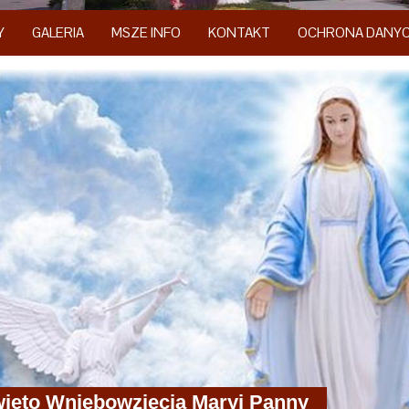
Y
GALERIA
MSZE INFO
KONTAKT
OCHRONA DANY
ięto Wniebowzięcia Maryi Panny