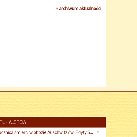
» archiwum aktualności
PL
ALETEIA
Dziś przypada rocznica śmierci w obozie Auschwitz św. Edyty Stein – co o niej mówił Jan Paweł II?
»