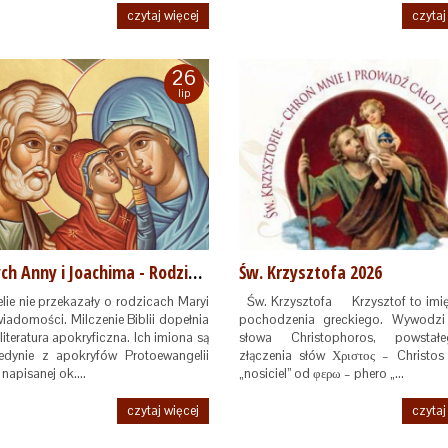
czytaj więcej
czytaj
26
lip
Świętych Anny i Joachima - Rodziców NMP
Św. Krzysztofa 2026
ie nie przekazały o rodzicach Maryi
Św. Krzysztofa Krzysztof to imi
wiadomości. Milczenie Biblii dopełnia
pochodzenia greckiego. Wywodzi
iteratura apokryficzna. Ich imiona są
słowa Christophoros, powsta
edynie z apokryfów Protoewangelii
złączenia słów Χριστος – Christos
 napisanej ok.…
„nosiciel” od φερω – phero „…
czytaj więcej
czytaj