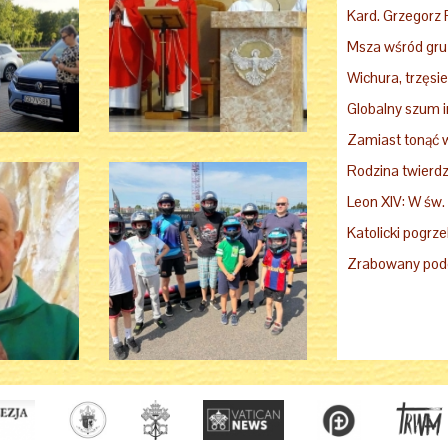
Msza wśród gruz
Wichura, trzęsien
Leon XIV: W św.