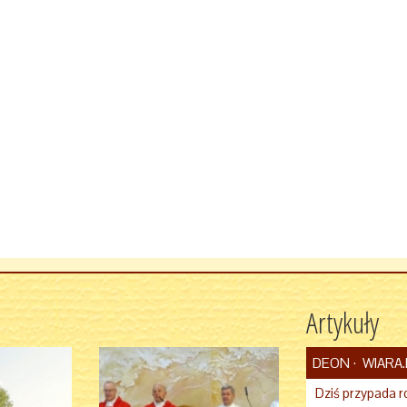
Artykuły
DEON
WIARA.