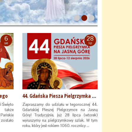
6
28
sie
lip
iego
44. Gdańska Piesza Pielgrzymka na Jasną Górę
i Święto
Zapraszamy do udziału w tegorocznej 44.
e także
Gdańskiej Pieszej Pielgrzymce na Jasną
 Pańskie
Górę! Tradycyjnie, już 28 lipca (wtorek)
 zostało
wyruszymy na pielgrzymkowy szlak. W tym
roku, który jest rokiem 1060. rocznicy …