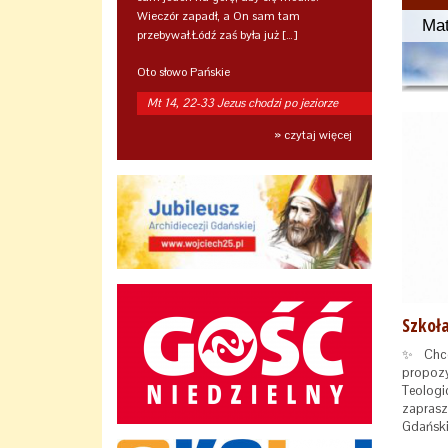
Wieczór zapadł, a On sam tam
Mat
przebywał.Łódź zaś była już […]
Oto słowo Pańskie
Mt 14, 22-33 Jezus chodzi po jeziorze
» czytaj więcej
✨ Chces
propozy
Teolog
zaprasz
Gdański