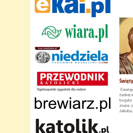
Ewangel
żadnej 
bogata l
znane j
Jakuba,