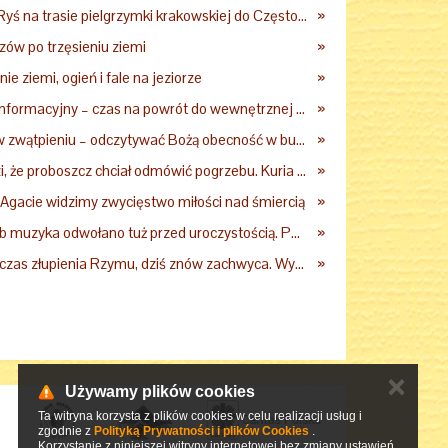
Kard. Grzegorz Ryś na trasie pielgrzymki krakowskiej do Częstochowy
»
ów po trzęsieniu ziemi
»
ie ziemi, ogień i fale na jeziorze
»
Globalny szum informacyjny – czas na powrót do wewnętrznej prawdy
»
Zamiast tonąć w zwątpieniu – odczytywać Bożą obecność w burzach codziennego życia
»
Rodzina twierdzi, że proboszcz chciał odmówić pogrzebu. Kuria zapowiada wyjaśnienia
»
 Agacie widzimy zwycięstwo miłości nad śmiercią
»
Katolicki pogrzeb muzyka odwołano tuż przed uroczystością. Powodem była przynależność do masonerii
»
Zrabowany podczas złupienia Rzymu, dziś znów zachwyca. Wyjątkowy arras w Castel Gandolfo
»
✕
Używamy plików cookies
Ta witryna korzysta z plików cookies w celu realizacji usług i
zgodnie z
Polityką Prywatności i plików Cookies
.
Korzystanie z niniejszej witryny internetowej bez zmiany ustawień