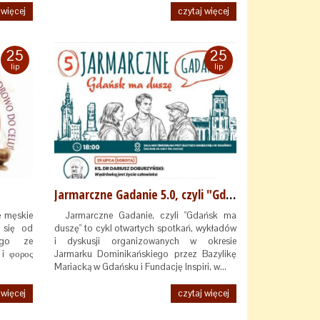
 więcej
czytaj więcej
25
25
lip
lip
Jarmarczne Gadanie 5.0, czyli "Gdańsk ma duszę"
ę męskie
Jarmarczne Gadanie, czyli "Gdańsk ma
 się od
duszę" to cykl otwartych spotkań, wykładów
łego ze
i dyskusji organizowanych w okresie
 i φορος
Jarmarku Dominikańskiego przez Bazylikę
Mariacką w Gdańsku i Fundację Inspiri, w…
 więcej
czytaj więcej