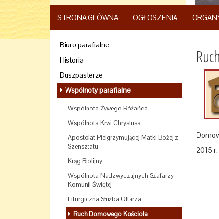
STRONA GŁÓWNA
OGŁOSZENIA
ORGAN
Biuro parafialne
Ruc
Historia
Duszpasterze
Wspólnoty parafialne
Wspólnota Żywego Różańca
Wspólnota Krwi Chrystusa
Domow
Apostolat Pielgrzymującej Matki Bożej z
Szensztatu
2015 r.
Krąg Biblijny
Wspólnota Nadzwyczajnych Szafarzy
Komunii Świętej
Liturgiczna Służba Ołtarza
Ruch Domowego Kościoła