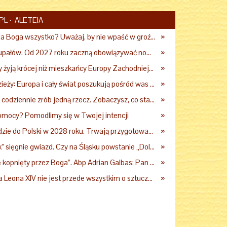
PL
ALETEIA
Chcesz zrobić dla Boga wszystko? Uważaj, by nie wpaść w groźną pułapkę
»
Praca podczas upałów. Od 2027 roku zaczną obowiązywać nowe przepisy
»
Dlaczego Polacy żyją krócej niż mieszkańcy Europy Zachodniej? Ekspertka wskazuje główne przyczyny
»
Papież do młodzieży: Europa i cały świat poszukują pośród was nowych świętych
»
Kard. Krajewski: codziennie zrób jedną rzecz. Zobaczysz, co stanie się z twoim życiem
»
omocy? Pomodlimy się w Twojej intencji
»
Leon XIV przyjedzie do Polski w 2028 roku. Trwają przygotowania do papieskiej pielgrzymki
»
Kopalnia „Wujek” sięgnie gwiazd. Czy na Śląsku powstanie „Dolina Krzemowa”?
»
Gdy „czujesz się kopnięty przez Boga”. Abp Adrian Galbas: Pan Bóg nie zabierze szpili
»
Filozof: encyklika Leona XIV nie jest przede wszystkim o sztucznej inteligencji
»