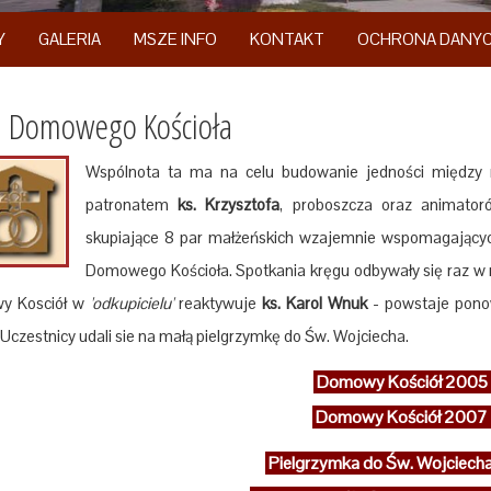
Y
GALERIA
MSZE INFO
KONTAKT
OCHRONA DANY
h Domowego Kościoła
Wspólnota ta ma na celu budowanie jedności między m
patronatem
ks. Krzysztofa
, proboszcza oraz animato
skupiające 8 par małżeńskich wzajemnie wspomagającyc
Domowego Kościoła. Spotkania kręgu odbywały się raz w
y Kosciół w
'odkupicielu'
reaktywuje
ks. Karol Wnuk
- powstaje ponow
 Uczestnicy udali sie na małą pielgrzymkę do Św. Wojciecha.
Domowy Kościół 2005
Domowy Kościół 2007
Pielgrzymka do Św. Wojciech