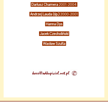
Dariusz Chamera
2001-2004
Andrzej Lauda (śp.)
2000-2001
Hanna Dys
Jacek Czecholiński
Wacław Szulta