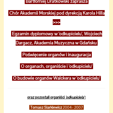
Bartłomiej Dratkowski zaprasza
Chór Akademii Morskiej pod dyrekcją Karola Hilla
>>>
Egzamin dyplomowy w 'odkupicielu', Wojciech
Dargacz, Akademia Muzyczna w Gdańsku
Poświęcenie organów i inauguracja
O organach, organiście i 'odkupicielu'
O budowie organów Walckera w 'odkupicielu'
oraz pozostali organiści
'odkupiciela'
:
Tomasz Siarkiewicz
2004- 2007