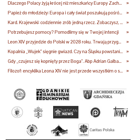
Dlaczego Polacy żyją krócej niż mieszkańcy Europy Zachodniej? Ekspertka wskazuje główne przyczyny
»
Papież do młodzieży: Europa i cały świat poszukują pośród was nowych świętych
»
Kard. Krajewski: codziennie zrób jedną rzecz. Zobaczysz, co stanie się z twoim życiem
»
Potrzebujesz pomocy? Pomodlimy się w Twojej intencji
»
Leon XIV przyjedzie do Polski w 2028 roku. Trwają przygotowania do papieskiej pielgrzymki
»
Kopalnia „Wujek” sięgnie gwiazd. Czy na Śląsku powstanie „Dolina Krzemowa”?
»
Gdy „czujesz się kopnięty przez Boga”. Abp Adrian Galbas: Pan Bóg nie zabierze szpili
»
Filozof: encyklika Leona XIV nie jest przede wszystkim o sztucznej inteligencji
»