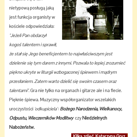
nietypową posługą jaką
jest funkcja organisty w
kościele odpowiedziała:
"Jeżeli Pan
obdarzył
kogoś talentem i sprawił,
że stał się Jego beneficjentem to najwłaściwszym jest
dzielenie się ty
m darem z innymi. Pozwala to lepiej
zrozumieć
piękno ukryte
w liturgii wzbogaconej śpiewem i mądrym
przesłaniem. Zatem warto dzielić się swoim czasem oraz
talentami".
Gra nie tylko na organach i gitarze ale i na flecie.
Pięknie śpiewa. Muzyczny współorganizator wszelakich
uroczystości
'odkupiciela'
:
Bożego Narodzenia, Wielkanocy,
Odpustu, Wieczerników Modlitwy
czy
Niedzielnych
Nabożeństw.
Kilka zdjęć. Katarzyna Gryz