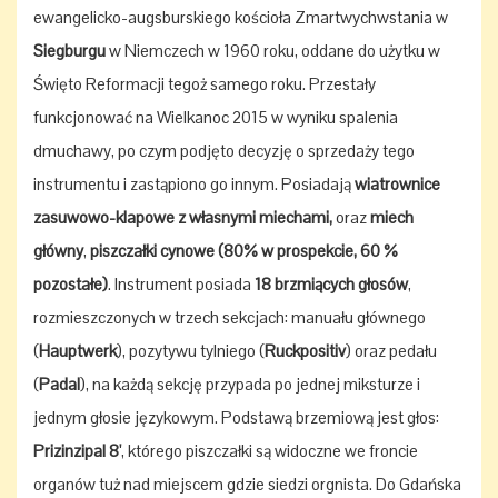
ewangelicko-augsburskiego kościoła Zmartwychwstania w
Siegburgu
w Niemczech w 1960 roku, oddane do użytku w
Święto Reformacji tegoż samego roku. Przestały
funkcjonować na Wielkanoc 2015 w wyniku spalenia
dmuchawy, po czym podjęto decyzję o sprzedaży tego
instrumentu i zastąpiono go innym. Posiadają
wiatrownice
zasuwowo-klapowe z własnymi miechami,
oraz
miech
główny
,
piszczałki cynowe (80% w prospekcie, 60 %
pozostałe)
. Instrument posiada
18 brzmiących głosów
,
rozmieszczonych w trzech sekcjach: manuału głównego
(
Hauptwerk
), pozytywu tylniego (
Ruckpositiv
) oraz pedału
(
Padal
), na każdą sekcję przypada po jednej miksturze i
jednym głosie językowym. Podstawą brzemiową jest głos:
Prizinzipal 8'
, którego piszczałki są widoczne we froncie
organów tuż nad miejscem gdzie siedzi orgnista. Do Gdańska