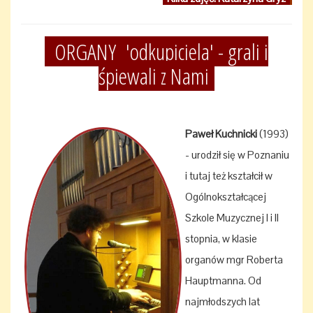
ORGANY 'odkupiciela' - grali i
śpiewali z Nami
Paweł Kuchnicki
(1993)
- urodził się w Poznaniu
i tutaj też kształcił w
Ogólnokształcącej
Szkole Muzycznej I i II
stopnia, w klasie
organów mgr Roberta
Hauptmanna. Od
najmłodszych lat