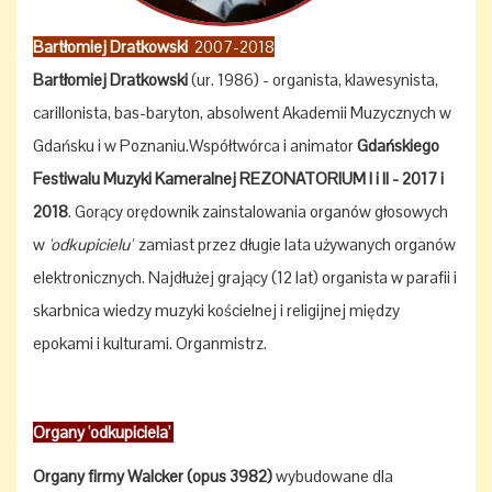
Bartłomiej Dratkowski
2007-2018
Bartłomiej Dratkowski
(ur. 1986) - organista, klawesynista,
carillonista, bas-baryton, absolwent Akademii Muzycznych w
Gdańsku i w Poznaniu.Współtwórca i animator
Gdańskiego
Festiwalu Muzyki Kameralnej REZONATORIUM I i II - 2017 i
2018
. Gorący orędownik zainstalowania organów głosowych
w
'odkupicielu'
zamiast przez długie lata używanych organów
elektronicznych. Najdłużej grający (12 lat) organista w parafii i
skarbnica wiedzy muzyki kościelnej i religijnej między
epokami i kulturami. Organmistrz.
Organy 'odkupiciela'
Organy firmy Walcker (opus 3982)
wybudowane dla