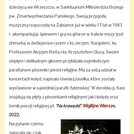
dziecięcą we Wrzeszczu, w Sanktuarium Miłosierdzia Bożego
pw. Zmartwychwstania Pańskiego. Swoją przygodę
muzyczną rozpoczęła na Żabiance już w wieku 17 lat w 1983
r. akompaniując śpiewem i grą na gitarze w trakcie mszy 'pod
chmurką' w
betlejemce
razem z ks.Jerzym, 'Kargulem', ks.
Profesorem Alojzym Rotta i ks. Krzysztofem Glazą. Swoim
ciepłym i delikatnym głosem przybliżała najmłodszym
parafianom piosenki i pieśni religijne. Ma za sobą udział w
koncertach kolęd, napisała równieżJasełka, które zostały
wystawione w sąsiedniej parafii
'fatimskiej'
. W dorobku p. Kasi
znajdują się płyty z piosenkami religijnymi jak i kolędy oraz
tomik poezji religijnej pt.
"Na krawędzi"
,
Wigilijne Wiersze,
2022.
Na pytanie czemu
związała się z tak