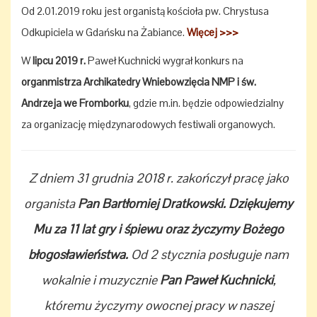
Od 2.01.2019 roku jest organistą kościoła pw. Chrystusa
Odkupiciela w Gdańsku na Żabiance.
Więcej >>>
W
lipcu 2019 r.
Paweł Kuchnicki wygrał konkurs na
organmistrza Archikatedry Wniebowzięcia NMP i św.
Andrzeja we Fromborku
, gdzie m.in. będzie odpowiedzialny
za organizację międzynarodowych festiwali organowych.
Z dniem 31 grudnia 2018 r. zakończył pracę jako
organista
Pan Bartłomiej Dratkowski. Dziękujemy
Mu za 11 lat gry i śpiewu oraz życzymy Bożego
błogosławieństwa.
Od 2 stycznia posługuje nam
wokalnie i muzycznie
Pan Paweł Kuchnicki
,
któremu życzymy owocnej pracy w naszej