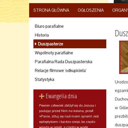
STRONA GŁÓWNA
OGŁOSZENIA
ORGAN
Biuro parafialne
Dusz
Historia
Duszpasterze
Wspólnoty parafialne
Parafialna Rada Duszpasterska
Relacje filmowe 'odkupiciela'
Statystyka
Urodzo
egzam
Ewangelia dnia
Duchow
Pewien człowiek zbliżył się do Jezusa i
w Gdań
padając przed Nim na kolana, prosił:
prezbi
«Panie, zlituj się nad moim synem! Jest
epileptykiem i bardzo cierpi; bo często
duszpa
wpada w ogień, a często w wodę.