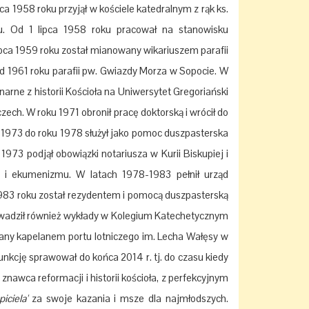
a 1958 roku przyjął w kościele katedralnym z rąk ks.
u. Od 1 lipca 1958 roku pracował na stanowisku
pca 1959 roku został mianowany wikariuszem parafii
 1961 roku parafii pw. Gwiazdy Morza w Sopocie. W
rne z historii Kościoła na Uniwersytet Gregoriański
. W roku 1971 obronił pracę doktorską i wrócił do
u 1973 do roku 1978 służył jako pomoc duszpasterska
973 podjął obowiązki notariusza w Kurii Biskupiej i
i i ekumenizmu. W latach 1978-1983 pełnił urząd
983 roku został rezydentem i pomocą duszpasterską
rowadził również wykłady w Kolegium Katechetycznym
any kapelanem portu lotniczego im. Lecha Wałęsy w
nkcję sprawował do końca 2014 r. tj. do czasu kiedy
znawca reformacji i historii kościoła, z perfekcyjnym
piciela'
za swoje kazania i msze dla najmłodszych.