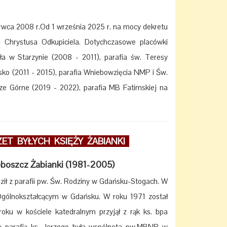
erwca 2008 r.Od 1 września 2025 r. na mocy dekretu
 Chrystusa Odkupiciela. Dotychczasowe placówki
oła w Starzynie (2008 - 2011), parafia św. Teresy
sko (2011 - 2015), parafia Wniebowzięcia NMP i Św.
ze Górne (2019 - 2022), parafia MB Fatimskiej na
ET BYŁYCH KSIĘŻY ŻABIANKI
oboszcz Żabianki (1981-2005)
ził z parafii pw. Św. Rodziny w Gdańsku-Stogach. W
gólnokształcącym w Gdańsku. W roku 1971 został
oku w kościele katedralnym przyjął z rąk ks. bpa
zą parafią ks. Jerzego była wspólnota pw.MBNP w