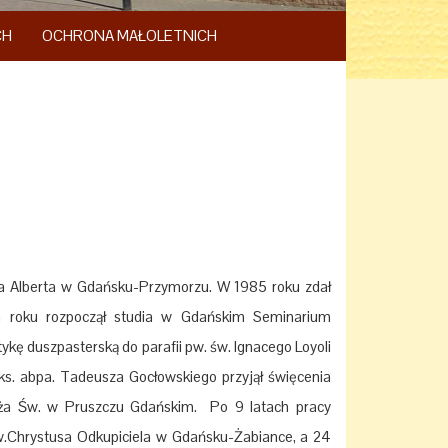
CH
OCHRONA MAŁOLETNICH
ata Alberta w Gdańsku-Przymorzu. W 1985 roku zdał
roku rozpoczął studia w Gdańskim Seminarium
kę duszpasterską do parafii pw. św. Ignacego Loyoli
ks. abpa. Tadeusza Gocłowskiego przyjął święcenia
rzyża Św. w Pruszczu Gdańskim. Po 9 latach pracy
pw.Chrystusa Odkupiciela w Gdańsku-Żabiance, a 24