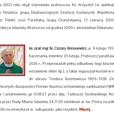
ia 2003 roku objął stanowisko proboszcza. Ks. Krzysztof Lis opieku
 Różańca, grupą Nadzwyczajnych Szafarzy Eucharystii, Wspólnot
r Fidelis" oraz Parafialną Grupą Charytatywną. 13 czerwca 20
ackiej w Gdańsku Wrzeszczu; od grudnia 2009 r. wicedziekan Dekanatu
ks. prał. mgr lic. Cezary Annusewicz
, ur. 4 lutego 1
Kaczmarka, imieniny: 25 lutego. Proboszcz parafii p
2026 r.. Przeprowadził pełną odbudowę tego kościoł
wstawienie okien itp.), a także wyposażył kościół 
do obrazu Teodora Axentowicza 1859–1938
Ch
icznych, duszpasterz Ormian (kustosz ormiańskiego sanktuarium NMP 
ła i ustanowienia go 9.08.07 przez
abp. Tadeusza Gocłowskiego
Arc
a przez
Radę Miasta Gdańska
24.11.09 odcinkowi ul. św. Piotra, na p
2026 na emeryturze w
'odkupicielu'
jako rezydent.
Więcej..