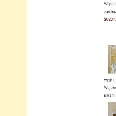
Wspani
zamies
2023 r.
wygłas
Wojcie
parafii.