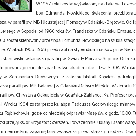
W 1957 roku został wyświęcony na diakona. 1 czerwc
bpa Edmunda Nowickiego święcenia prezbiterat
usza, w parafii pw. MB Nieustającej Pomocy w Gdańsku-Brętowie. Od li
 Jerzego w Sopocie, od 1960 roku św. Franciszka w Gdańsku-Emaus, od
63 został skierowany przez bpa Edmunda Nowickiego na studia stacjona
ie. W latach 1966-1968 przebywał na stypendium naukowym w Niemczech
na stanowisko wikariusza parafii pw. Gwiazdy Morza w Sopocie. Od rok
ii, prowadząc m.in. duszpasterstwo akademickie - tzw. SODA. W roku 1
y w Seminarium Duchownym z zakresu historii Kościoła, patrologi
zcza parafii pw. MB Bolesnej w Gdańsku-Dolnym Mieście. W sierpniu 1
arafii pw. Chrystusa Odkupiciela w Gdańsku-Żabiance. Ks. Profesor p
i. W roku 1994 został przez ks. abpa Tadeusza Gocłowskiego mianow
-Rębiechowie, gdzie co niedzielę odprawiał Mszę św. o godz. 10.00. Fu
ki przejął ks. dr Krzysztof Szerszeń. Powszechnie lubiany i szanowany, 
em niemieckim, zapamiętany zwłaszcza przez starszą młodzież
'odku