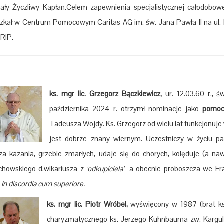
ały Życzliwy Kapłan.Celem zapewnienia specjalistycznej całodobow
zkał w Centrum Pomocowym Caritas AG im. św. Jana Pawła II na ul.
RIP.
ks. mgr lic. Grzegorz Bączkiewicz,
ur. 12.03.60 r., ś
października 2024 r. otrzymł nominacje jako
pomoc
Tadeusza Wojdy. Ks. Grzegorz od wielu lat funkcjonuje
jest dobrze znany wiernym. Uczestniczy w życiu par
za kazania, grzebie zmarłych, udaje się do chorych, kolęduje (a naw
chowskiego d.wikariusza z
'odkupiciela'
a obecnie proboszcza we Fran
In discordia cum superiore.
ks. mgr lic. Piotr Wróbel,
wyświęcony w 1987 (brat k
charyzmatycznego ks. Jerzego Kühnbauma zw. Kargule