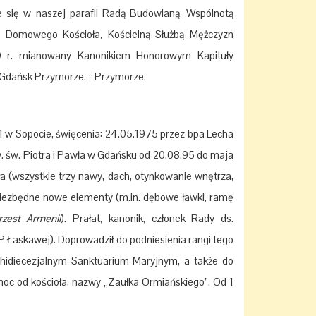
je się w naszej parafii Radą Budowlaną, Wspólnotą
ą Domowego Kościoła, Kościelną Służbą Mężczyzn
09 r. mianowany Kanonikiem Honorowym Kapituły
 Gdańsk Przymorze. - Przymorze.
951 w Sopocie, święcenia: 24.05.1975 przez bpa Lecha
w. św. Piotra i Pawła w Gdańsku od 20.08.95 do maja
a (wszystkie trzy nawy, dach, otynkowanie wnętrza,
w niezbędne nowe elementy (m.in. dębowe ławki, ramę
rzest Armenii
). Prałat, kanonik, członek Rady ds.
Łaskawej). Doprowadził do podniesienia rangi tego
hidiecezjalnym Sanktuarium Maryjnym, a także do
ółnoc od kościoła, nazwy „Zaułka Ormiańskiego”. Od 1