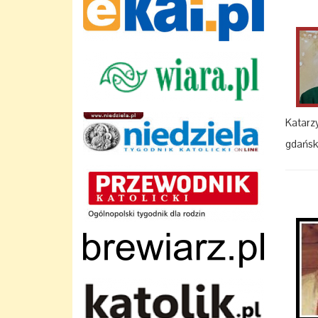
Katarz
gdańsk