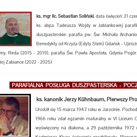
ks. mgr lic. Sebastian Soliński
, data święceń: 21 cz
ks. abpa Tadeusza Wojdy w żabiankowej parafii
duszpasterskie: parafia pw. Św. Michała Archani
Benedykty od Krzyża (Edyty Stein) Gdańsk - Ujeści
yny, Reda (2015 - 2019), parafia Św. Pawła Apostoła, Gdynia Pogór
iej Zabiance (2022 - 2025)
PARAFIALNA POSŁUGA DUSZPASTERSKA - POCZ
ks. kanonik Jerzy Kühnbaum, Pierwszy Pr
Urodził się 15 marca 1947 roku w Jarocinie. Pochod
1966 roku zdał egzamin maturalny w VI Liceum O
wyświęcony na diakona, a 29 października 1972 r
Kazimierza Kluza święcenia prezbiteratu. Pierws