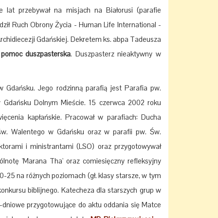
 lat przebywał na misjach na Białorusi (parafie
ził Ruch Obrony Życia - Human Life International -
Archidiecezji Gdańskiej. Dekretem ks. abpa Tadeusza
o
pomoc duszpasterska
. Duszpasterz nieaktywny w
 w Gdańsku. Jego rodzinną parafią jest Parafia pw.
w Gdańsku Dolnym Mieście. 15 czerwca 2002 roku
ięcenia kapłańskie. Pracował w parafiach: Ducha
 św. Walentego w Gdańsku oraz w parafii pw. Św.
ktorami i ministrantami (LSO) oraz przygotowywał
lnotę 'Marana Tha' oraz comiesięczny refleksyjny
0-25 na różnych poziomach (gł. klasy starsze, w tym
onkursu biblijnego. Katecheza dla starszych grup w
-dniowe
przygotowujące do aktu oddania się Matce