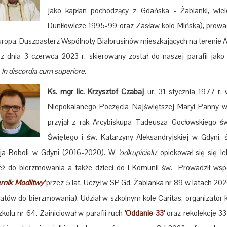
jako kapłan pochodzący z Gdańska - Żabianki, wiele
Duniłowicze 1995-99 oraz Zasław kolo Mińska), prowad
Europa. Duszpasterz Wspólnoty Białorusinów mieszkających na terenie 
z dnia 3 czerwca 2023 r. skierowany został do naszej parafii jak
.
In discordia cum superiore.
Ks. mgr lic. Krzysztof Czabaj
ur. 31 stycznia 1977 r.
Niepokalanego Poczęcia Najświętszej Maryi Panny 
przyjął z rąk Arcybiskupa Tadeusza Gocłowskiego św
Świętego i św. Katarzyny Aleksandryjskiej w Gdyni,
ja Boboli w Gdyni (2016-2020). W
'odkupicielu'
opiekował się się le
eż do bierzmowania a także dzieci do I Komunii św. Prowadził wspó
rnik Modlitwy'
przez 5 lat.
Uczył w SP Gd. Żabianka nr 89 w latach 202
atów do bierzmowania). Udział w szkolnym kole Caritas, organizator k
zkolu nr 64.
Zainiciował w parafii ruch
'Oddanie 33'
oraz
rekolekcje
33