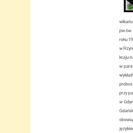
wikari
pw.św.
roku 19
w Rzym
kraju 
w paraf
wykład
probos
przy p
w Gdyn
Gdańsku
obowiąz
języki