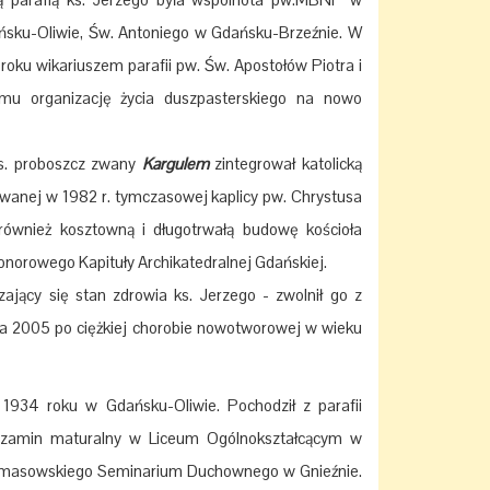
ńsku-Oliwie, Św. Antoniego w Gdańsku-Brzeźnie. W
oku wikariuszem parafii pw. Św. Apostołów Piotra i
mu organizację życia duszpasterskiego na nowo
 ks. proboszcz zwany
Kargulem
zintegrował katolicką
anej w 1982 r. tymczasowej kaplicy pw. Chrystusa
również kosztowną i długotrwałą budowę kościoła
norowego Kapituły Archikatedralnej Gdańskiej.
jący się stan zdrowia ks. Jerzego - zwolnił go z
a 2005 po ciężkiej chorobie nowotworowej w wieku
1934 roku w Gdańsku-Oliwie. Pochodził z parafii
egzamin maturalny w Liceum Ogólnokształcącym w
rymasowskiego Seminarium Duchownego w Gnieźnie.