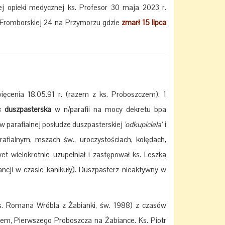
ej opieki medycznej ks. Profesor 30 maja 2023 r.
 Fromborskiej 24 na Przymorzu gdzie
zmarł 15 lipca
więcenia 18.05.91 r. (razem z ks. Proboszczem). 1
 duszpasterska
w n/parafii na mocy dekretu bpa
 w parafialnej posłudze duszpasterskiej
'odkupiciela'
i
afialnym, mszach św., uroczystościach, kolędach,
et wielokrotnie uzupełniał i zastępował ks. Leszka
cji w czasie kanikuły). Duszpasterz nieaktywny w
s. Romana Wróbla z Żabianki, św. 1988) z czasów
m, Pierwszego Proboszcza na Żabiance. Ks. Piotr