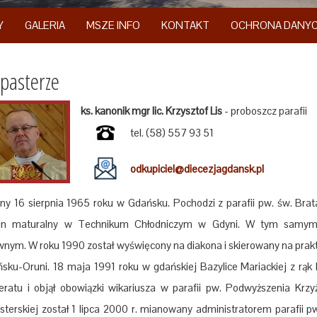
Y
GALERIA
MSZE INFO
KONTAKT
OCHRONA DANY
pasterze
ks. kanonik mgr lic. Krzysztof Lis
- proboszcz parafii
tel. (58) 557 93 51
odkupiciel@diecezjagdansk.pl
ny 16 sierpnia 1965 roku w Gdańsku. Pochodzi z parafii pw. św. Br
in maturalny w Technikum Chłodniczym w Gdyni. W tym samym 
nym. W roku 1990 został wyświęcony na diakona i skierowany na prakty
sku-Oruni. 18 maja 1991 roku w gdańskiej Bazylice Mariackiej z rąk 
teratu i objął obowiązki wikariusza w parafii pw. Podwyższenia K
sterskiej został 1 lipca 2000 r. mianowany administratorem parafii 