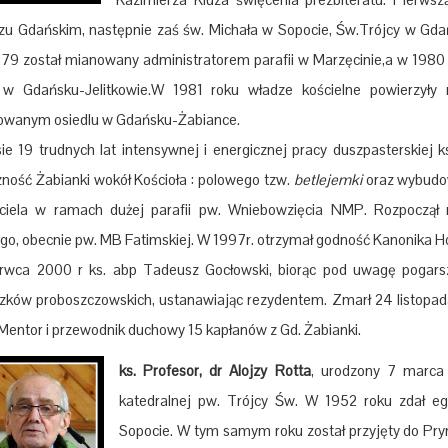
zu Gdańskim, następnie zaś św. Michała w Sopocie, Św.Trójcy w Gda
979 został mianowany administratorem parafii w Marzęcinie,a w 1980 r
w Gdańsku-Jelitkowie.W 1981 roku władze kościelne powierzyły 
wanym osiedlu w Gdańsku-Żabiance.
ie 19 trudnych lat intensywnej i energicznej pracy duszpasterskiej
zność Żabianki wokół Kościoła : polowego tzw.
betlejemki
oraz wybudow
ciela w ramach dużej parafii pw. Wniebowzięcia NMP. Rozpoczął 
go, obecnie pw. MB Fatimskiej. W 1997r. otrzymał godność Kanonika Ho
rwca 2000 r ks. abp Tadeusz Gocłowski, biorąc pod uwagę pogarsza
zków proboszczowskich, ustanawiając rezydentem. Zmarł 24 listopad
 Mentor i przewodnik duchowy 15 kapłanów z Gd. Żabianki.
ks. Profesor, dr Alojzy Rotta
, urodzony 7 marca 
katedralnej pw. Trójcy Św. W 1952 roku zdał 
Sopocie. W tym samym roku został przyjęty do P