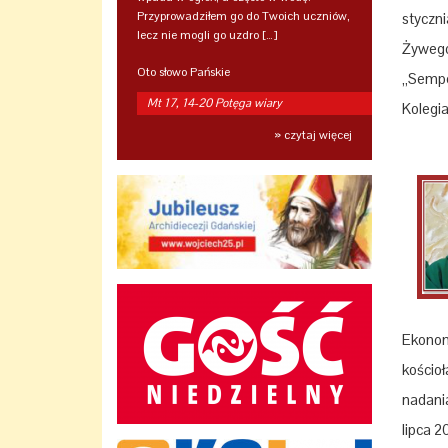
Przyprowadziłem go do Twoich uczniów,
styczn
lecz nie mogli go uzdro […]
Żywego
Oto słowo Pańskie
„Sempe
Mt 17, 14-20 Potęga wiary
Kolegi
» czytaj więcej
Ekonom
kościo
nadani
lipca 