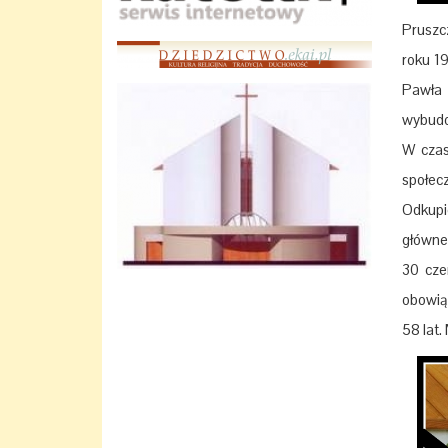
Pruszc
roku 1
Pawła 
wybudo
W czas
społec
Odkupi
główne
30 cze
obowią
58 lat.