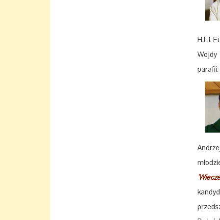
H.L.I. 
Wojdy 
parafii
Andrze
młodzi
'Wiecze
kandyd
przeds