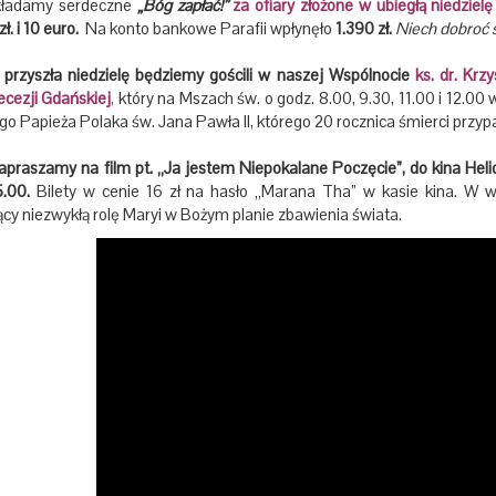
ładamy serdeczne
„Bóg zapłać!”
za ofiary złożone w ubiegłą niedziel
ł. i 10 euro.
Na konto bankowe Parafii wpłynęło
1.390 zł.
Niech dobroć 
zyszła niedzielę będziemy gościli w naszej Wspólnocie
ks. dr. Krz
ecezji Gdańskiej
,
który na Mszach św. o godz. 8.00, 9.30, 11.00 i 12.00 w
go Papieża Polaka św. Jana Pawła II, którego 20 rocznica śmierci przypa
praszamy na film pt. „Ja jestem Niepokalane Poczęcie”, do kina Helios 
5.00.
Bilety w cenie 16 zł na hasło „Marana Tha” w kasie kina. W wi
cy niezwykłą rolę Maryi w Bożym planie zbawienia świata.