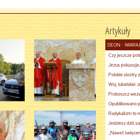
Artykuły
DEON
WIARA.
Czy jeszcze potr
Opublikowano p
Radykalizm to n
Jedziesz dziś 