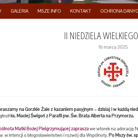
Y
GALERIA
MSZE INFO
KONTAKT
OCHRONA DANY
II NIEDZIELA WIELKIEG
16 marca 2025
aszamy na Gorzkie Żale z kazaniem pasyjnym – dzisiaj i w każdą niedz
głosił
ks. Maciej Świgoń z Parafii pw. Św. Brata Alberta na Przymorzu.
ólnota Matki Bożej Pielgrzymującej zaprasza
we wtorek na adorację N
. w intencji o błogosławieństwo i rozwój dla Wspólnoty.
Po Mszy św. sp