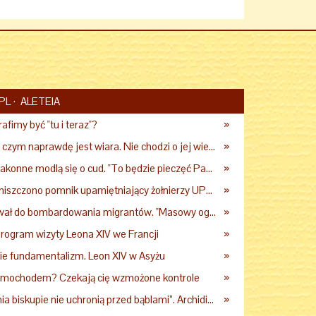
PL
ALETEIA
afimy być "tu i teraz"?
»
Jezus pokazuje, czym naprawdę jest wiara. Nie chodzi o jej wielkość
»
Polskie siostry zakonne modlą się o cud. "To będzie pieczęć Pana Boga dla naszej wiary"
»
Woj. lubelskie: zniszczono pomnik upamiętniający żołnierzy UPA. Ambasada Ukrainy reaguje
»
Proboszcz wezwał do bombardowania migrantów. "Masowy ogień przeciwko najeźdźcom!"
»
rogram wizyty Leona XIV we Francji
»
ie fundamentalizm. Leon XIV w Asyżu
»
samochodem? Czekają cię wzmożone kontrole
»
„Nawet święcenia biskupie nie uchronią przed bąblami”. Archidiecezja pokazała nagranie z pielgrzymki
»