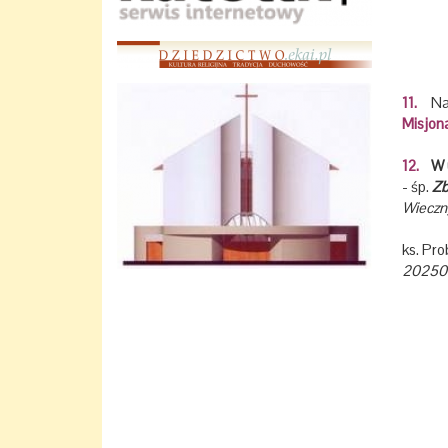
11.
Na 
Misjon
12.
W u
- śp.
Zb
Wieczny
ks. Pr
20250