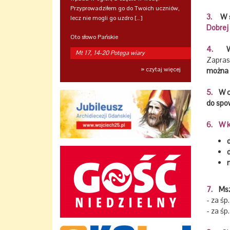
Przyprowadziłem go do Twoich uczniów,
3.
W ś
lecz nie mogli go uzdro […]
Dobrej
Oto słowo Pańskie
4.
W ś
Mt 17, 14-20 Potęga wiary
Zapras
» czytaj więcej
można w
5.
W cz
do spow
6.
W k
d
7.
Msze
- za śp
- za śp