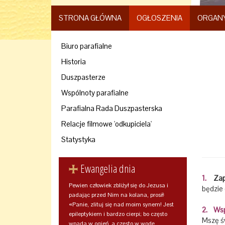
STRONA GŁÓWNA
OGŁOSZENIA
ORGAN
Biuro parafialne
Historia
Duszpasterze
Wspólnoty parafialne
Parafialna Rada Duszpasterska
Relacje filmowe 'odkupiciela'
Statystyka
Ewangelia dnia
1.
Zapr
Pewien człowiek zbliżył się do Jezusa i
będzie 
padając przed Nim na kolana, prosił:
«Panie, zlituj się nad moim synem! Jest
2.
Wsp
epileptykiem i bardzo cierpi; bo często
Mszę św
wpada w ogień, a często w wodę.