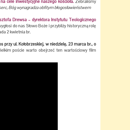
ę na cele inwestycyjne naszego kościoła.
Zebraliśmy
serc, Bóg wynagradza obfitym błogosławieństwem
ysztofa Drewsa – dyrektora Instytutu Teologicznego
ygłosi do nas Słowo Boże i przybliży historyczną rolę
da 2 kwietnia br.
przy ul. Kołobrzeskiej, w niedzielę, 23 marca br., o
elkim poście warto obejrzeć ten wartościowy film