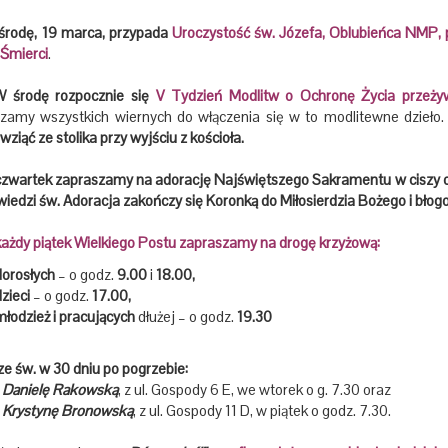
rodę, 19 marca, przypada
Uroczystość św. Józefa, Oblubieńca NMP, p
 Śmierci
.
rodę rozpocznie się
V Tydzień Modlitw o Ochronę Życia przeżyw
zamy wszystkich wiernych do włączenia się w to modlitewne dzieło
ziąć ze stolika przy wyjściu z kościoła.
wartek zapraszamy na adorację Najświętszego Sakramentu w ciszy od 
iedzi św. Adoracja zakończy się Koronką do Miłosierdzia Bożego i bło
ażdy piątek Wielkiego Postu zapraszamy na drogę krzyżową:
dorosłych
– o godz.
9.00
i
18.00,
zieci
– o godz.
17.00,
młodzież i pracujących
dłużej – o godz.
19.30
 św. w 30 dniu po pogrzebie:
.
Danielę Rakowską
, z ul. Gospody 6 E, we wtorek o g. 7.30 oraz
.
Krystynę Bronowską
, z ul. Gospody 11 D, w piątek o godz. 7.30.