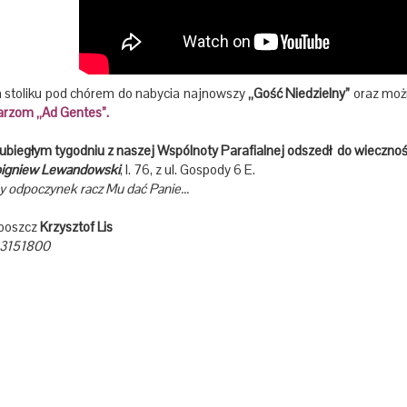
stoliku pod chórem do nabycia najnowszy
„Gość Niedzielny”
oraz moż
arzom „Ad Gentes”.
biegłym tygodniu z naszej Wspólnoty Parafialnej odszedł do wiecznoś
igniew Lewandowski
, l. 76, z ul. Gospody 6 E.
 odpoczynek racz Mu dać Panie...
oboszcz
Krzysztof Lis
3151800