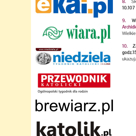
8.
Sk
10.107 z
9.
W pr
Archidi
Wielkie
10.
Za
godz.1
ukazują