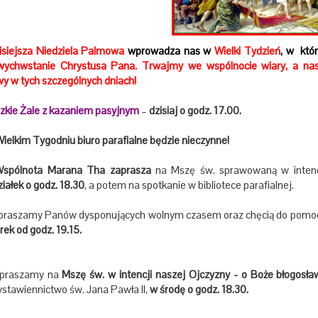
isiejsza Niedziela Palmowa
wprowadza nas w
Wielki Tydzień
, w któ
ychwstanie Chrystusa Pana.
Trwajmy we wspólnocie wiary, a nasz
wy w tych szczególnych dniach!
zkie Żale z kazaniem pasyjnym
–
dzisiaj o godz. 17.00.
ielkim Tygodniu biuro parafialne będzie nieczynne!
ólnota Marana Tha zaprasza
na Mszę św. sprawowaną w intenc
iałek o godz. 18.30
, a potem na spotkanie w bibliotece parafialnej.
raszamy Panów dysponujących wolnym czasem oraz chęcią do pom
ek od godz. 19.15.
praszamy na
Mszę św. w intencji naszej Ojczyzny - o Boże błogosła
wstawiennictwo św. Jana Pawła II,
w środę o godz. 18.30.