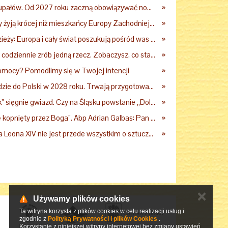
Praca podczas upałów. Od 2027 roku zaczną obowiązywać nowe przepisy
»
Dlaczego Polacy żyją krócej niż mieszkańcy Europy Zachodniej? Ekspertka wskazuje główne przyczyny
»
Papież do młodzieży: Europa i cały świat poszukują pośród was nowych świętych
»
Kard. Krajewski: codziennie zrób jedną rzecz. Zobaczysz, co stanie się z twoim życiem
»
omocy? Pomodlimy się w Twojej intencji
»
Leon XIV przyjedzie do Polski w 2028 roku. Trwają przygotowania do papieskiej pielgrzymki
»
Kopalnia „Wujek” sięgnie gwiazd. Czy na Śląsku powstanie „Dolina Krzemowa”?
»
Gdy „czujesz się kopnięty przez Boga”. Abp Adrian Galbas: Pan Bóg nie zabierze szpili
»
Filozof: encyklika Leona XIV nie jest przede wszystkim o sztucznej inteligencji
»
✕
Używamy plików cookies
Ta witryna korzysta z plików cookies w celu realizacji usług i
zgodnie z
Polityką Prywatności i plików Cookies
.
Korzystanie z niniejszej witryny internetowej bez zmiany ustawień