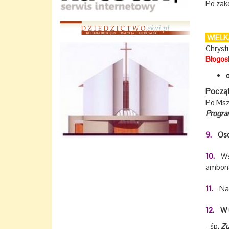
Po zak
WIELK
Chryst
Błogos
Począte
Po Msz
Progra
9.
Osob
10.
Ws
ambon
11.
Na 
12.
W u
- śp.
Zu