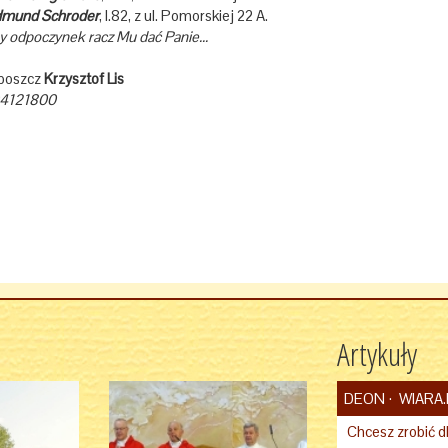
mund Schroder
, l.82, z ul. Pomorskiej 22 A.
 odpoczynek racz Mu dać Panie...
oboszcz
Krzysztof Lis
4121800
Artykuły
DEON
WIARA.