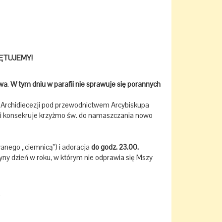
IĘTUJEMY!
twa
.
W tym dniu w parafii nie sprawuje się porannych
 Archidiecezji pod przewodnictwem Arcybiskupa
ch i konsekruje krzyżmo św. do namaszczania nowo
anego „ciemnicą”) i adoracja
do godz. 23.00.
yny dzień w roku, w którym nie odprawia się Mszy
.