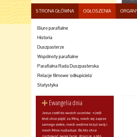
STRONA GŁÓWNA
OGŁOSZENIA
ORGAN
Biuro parafialne
Historia
Duszpasterze
Wspólnoty parafialne
Parafialna Rada Duszpasterska
Relacje filmowe 'odkupiciela'
Statystyka
Ewangelia dnia
Jezus rzekł do swoich uczniów: «Jeśli
ktoś chce pójść za Mną, niech się zaprze
samego siebie, niech weźmie krzyż swój i
niech Mnie naśladuje. Bo kto chce
zachować swoje życie, straci je; a kto