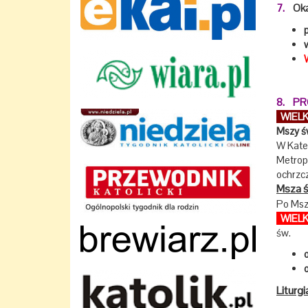
7.
Oka
8. PR
WIEL
Mszy ś
W Kate
Metropo
ochrzc
Msza ś
Po Msz
WIELK
św.
Liturg