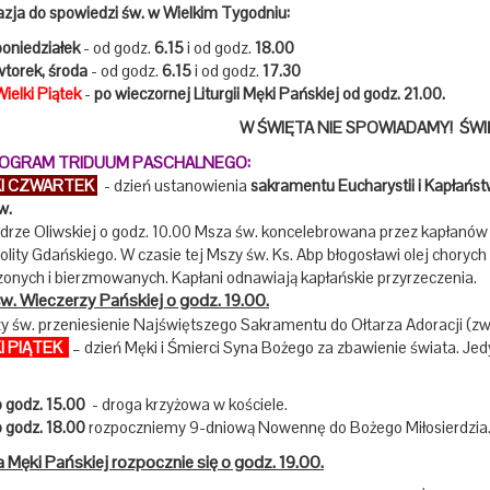
zja do spowiedzi św. w Wielkim Tygodniu:
poniedziałek
- od godz.
6.15
i od godz.
18.00
wtorek, środa
- od godz.
6.15
i od godz.
17.30
Wielki Piątek
-
po wieczornej Liturgii Męki Pańskiej
od godz. 21.00.
W ŚWIĘTA NIE SPOWIADAMY! ŚW
OGRAM TRIDUUM PASCHALNEGO:
KI CZWARTEK
- dzień ustanowienia
sakramentu Eucharystii i Kapłańs
w.
drze Oliwskiej o godz. 10.00 Msza św. koncelebrowana przez kapłanów
lity Gdańskiego. W czasie tej Mszy św. Ks. Abp błogosławi olej chory
zonych i bierzmowanych. Kapłani odnawiają kapłańskie przyrzeczenia.
w. Wieczerzy Pańskiej o godz. 19.00.
y św. przeniesienie Najświętszego Sakramentu do Ołtarza Adoracji (zw
I PIĄTEK
– dzień Męki i Śmierci Syna Bożego za zbawienie świata. Jed
o godz. 15.00
- droga krzyżowa w kościele.
o godz. 18.00
rozpoczniemy 9-dniową Nowennę do Bożego Miłosierdzia
ia Męki Pańskiej rozpocznie się o godz. 19.00.