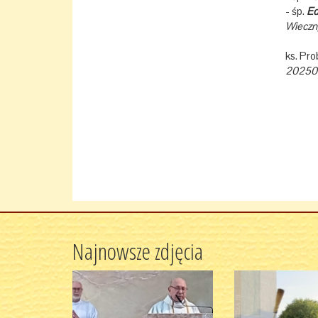
- śp.
Ed
Wieczny
ks. Pr
20250
Najnowsze zdjęcia