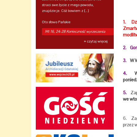
straci swe życie z mego powodu,
znajdzie je. Cóż bowiem z […]
1.
Dz
Oto słowo Pańskie
Zmartw
Mt 16, 24-28 Konieczność wyrzeczenia
modlit
» czytaj więcej
2.
Gor
3.
W W
4.
Wsp
poniedz
5.
Zap
we wtor
6.
Za
przez 