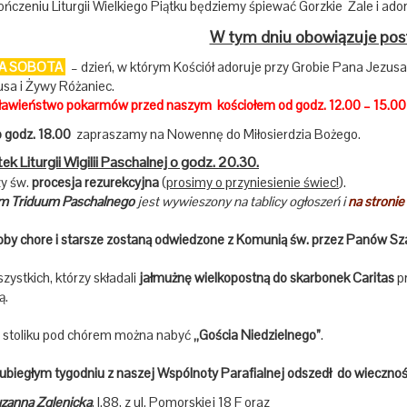
ończeniu Liturgii Wielkiego Piątku będziemy śpiewać Gorzkie Żale i a
W tym dniu obowiązuje post 
A SOBOTA
– dzień, w którym Kościół adoruje przy Grobie Pana Jezus
usa i Żywy Różaniec.
ławieństwo pokarmów przed naszym kościołem od godz. 12.00 – 15.00 
o godz. 18.00
zapraszamy na Nowennę do Miłosierdzia Bożego.
k Liturgii Wigilii Paschalnej o godz. 20.30.
y św.
procesja rezurekcyjna
(
prosimy o przyniesienie świec!
).
m Triduum Paschalnego
jest wywieszony na tablicy ogłoszeń i
na stronie
y chore i starsze zostaną odwiedzone z Komunią św. przez Panów Szaf
zystkich, którzy składali
jałmużnę wielkopostną do skarbonek Caritas
pr
ą.
stoliku pod chórem można nabyć
„Gościa Niedzielnego”
.
biegłym tygodniu z naszej Wspólnoty Parafialnej odszedł do wiecznoś
zanna Zglenicka
, l.88, z ul. Pomorskiej 18 F oraz