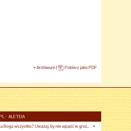
» Archiwum
|
Pobierz jako PDF
PL
ALETEIA
Chcesz zrobić dla Boga wszystko? Uważaj, by nie wpaść w groźną pułapkę
»